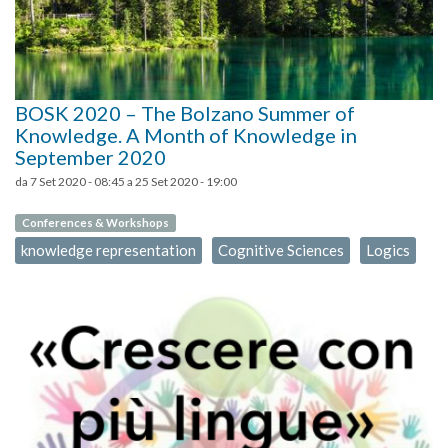
BOSK 2020 – The Bolzano Summer of
Knowledge. A Month of Knowledge in
September 2020
da
7 Set 2020 - 08:45
a
25 Set 2020 - 19:00
Conferences & Workshops
knowledge representation
Cognitive Sciences
Logics