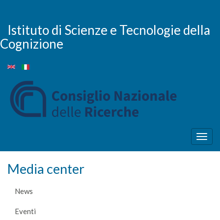
Salta
al
contenuto
Istituto di Scienze e Tecnologie della
principale
Cognizione
Togg
navig
Media center
News
Eventi