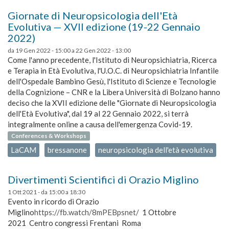
Giornate di Neuropsicologia dell'Età
Evolutiva — XVII edizione (19-22 Gennaio
2022)
da
19 Gen 2022 - 15:00
a
22 Gen 2022 - 13:00
Come l'anno precedente, l'Istituto di Neuropsichiatria, Ricerca
e Terapia in Età Evolutiva, l'U.O.C. di Neuropsichiatria Infantile
dell'Ospedale Bambino Gesù, l'Istituto di Scienze e Tecnologie
della Cognizione – CNR e la Libera Università di Bolzano hanno
deciso che la XVII edizione delle "Giornate di Neuropsicologia
dell'Età Evolutiva", dal 19 al 22 Gennaio 2022, si terrà
integralmente online a causa dell'emergenza Covid-19.
Conferences & Workshops
LaCAM
bressanone
neuropsicologia dell'età evolutiva
Divertimenti Scientifici di Orazio Miglino
1 Ott 2021 -
da
15:00
a
18:30
Evento in ricordo di Orazio
Miglino
https://fb.watch/8mPEBpsnet/
1 Ottobre
2021 Centro congressi Frentani Roma