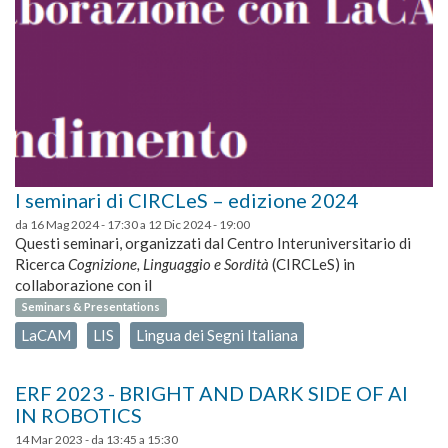
I seminari di CIRCLeS – edizione 2024
da
16 Mag 2024 - 17:30
a
12 Dic 2024 - 19:00
Questi seminari, organizzati dal Centro Interuniversitario di
Ricerca
Cognizione, Linguaggio e Sordità
(CIRCLeS) in
collaborazione con il
Seminars & Presentations
LaCAM
LIS
Lingua dei Segni Italiana
ERF 2023 - BRIGHT AND DARK SIDE OF AI
IN ROBOTICS
14 Mar 2023 -
da
13:45
a
15:30