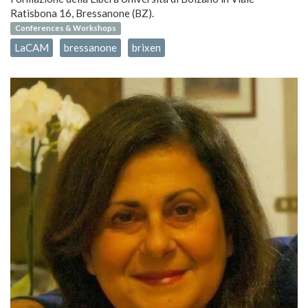
Ratisbona 16, Bressanone (BZ).
Conferences & Workshops
LaCAM
bressanone
brixen