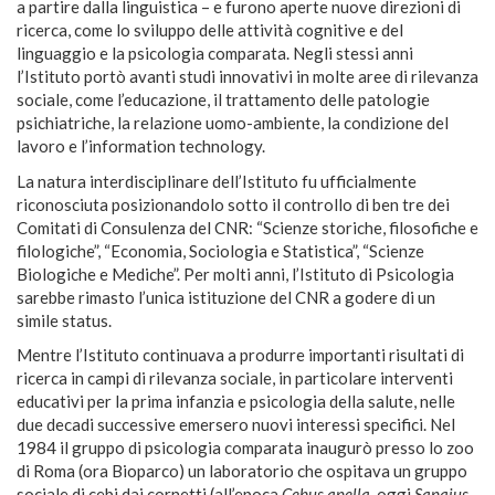
a partire dalla linguistica – e furono aperte nuove direzioni di
ricerca, come lo sviluppo delle attività cognitive e del
linguaggio e la psicologia comparata. Negli stessi anni
l’Istituto portò avanti studi innovativi in molte aree di rilevanza
sociale, come l’educazione, il trattamento delle patologie
psichiatriche, la relazione uomo-ambiente, la condizione del
lavoro e l’information technology.
La natura interdisciplinare dell’Istituto fu ufficialmente
riconosciuta posizionandolo sotto il controllo di ben tre dei
Comitati di Consulenza del CNR: “Scienze storiche, filosofiche e
filologiche”, “Economia, Sociologia e Statistica”, “Scienze
Biologiche e Mediche”. Per molti anni, l’Istituto di Psicologia
sarebbe rimasto l’unica istituzione del CNR a godere di un
simile status.
Mentre l’Istituto continuava a produrre importanti risultati di
ricerca in campi di rilevanza sociale, in particolare interventi
educativi per la prima infanzia e psicologia della salute, nelle
due decadi successive emersero nuovi interessi specifici. Nel
1984 il gruppo di psicologia comparata inaugurò presso lo zoo
di Roma (ora Bioparco) un laboratorio che ospitava un gruppo
sociale di cebi dai cornetti (all’epoca
Cebus
apella
, oggi
Sapajus