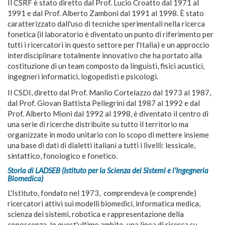
Il CSRF è stato diretto dal Prof. Lucio Croatto dal 1971 al
1991 e dal Prof. Alberto Zamboni dal 1991 al 1998. È stato
caratterizzato dall'uso di tecniche sperimentali nella ricerca
fonetica (il laboratorio è diventato un punto di riferimento per
tutti i ricercatori in questo settore per l'Italia) e un approccio
interdisciplinare totalmente innovativo che ha portato alla
costituzione di un team composto da linguisti, fisici acustici,
ingegneri informatici, logopedisti e psicologi.
Il CSDI, diretto dal Prof. Manlio Cortelazzo dal 1973 al 1987,
dal Prof. Giovan Battista Pellegrini dal 1987 al 1992 e dal
Prof. Alberto Mioni dal 1992 al 1998, è diventato il centro di
una serie di ricerche distribuite su tutto il territorio ma
organizzate in modo unitario con lo scopo di mettere insieme
una base di dati di dialetti italiani a tutti i livelli: lessicale,
sintattico, fonologico e fonetico.
Storia di LADSEB (Istituto per la Scienza dei Sistemi e l'Ingegneria
Biomedica)
L'Istituto, fondato nel 1973, comprendeva (e comprende)
ricercatori attivi sui modelli biomedici, informatica medica,
scienza dei sistemi, robotica e rappresentazione della
conoscenza. In quest'ultimo ambito, una linea di ricerca su