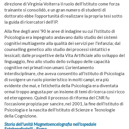
direzione di Virginia Volterra il ruolo dell’Istituto come forza
trainante si consolidò, e un gran numero di studenti di
dottorato ebbe l’opportunità di realizzare la propria tesi sotto
la guida di ricercatori dell’IP.
Alla fine degli anni ’90 le aree di indagine su cui l’Istituto di
Psicologia era impegnato andavano dallo studio dei sistemi
cognitivi multiagente alla qualità dei servizi per l’infanzia; dal
counselling genetico allo studio dei processi sintattici e
lessicali; dalle prospettive della Vita Artificiale allo sviluppo del
linguaggio, fino allo studio dello sviluppo delle capacità
cognitive nei primati non umani. L’orientamento
interdisciplinare, che aveva consentito all’Istituto di Psicologia
di svolgere un ruolo pionieristico in molti campi, era più
evidente che mai, e l’etichetta della Psicologia era diventata
ormai troppo angusta per un insieme di temi di ricerca così ricco
ed eterogeneo. Quindi il processo di riforma del CNR fu
l’occasione propizia per sancire, nel 2001, la fine dell’Istituto di
Psicologia e la nascita dell’Istituto di Scienze e Tecnologie
della Cognizione.
Storia dell'unità Magnetoencelografia nell'ospedale
Fatebenefratelli - Roma