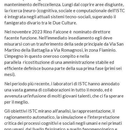
mantenimento dell'eccellenza. Lungi dal coprire aree disgiunte,
la ricerca (neuro-)cognitiva, sociale e computazionale dell'ISTC
è integrata negli attuali sistemi tecno-sociali, superando il
famigerato divario tra le Due Culture.
Nel novembre 2023 Rino Falcone è nominato direttore
facente funzione. Nell'immediato insediamento egli deve
misurarsi con un trasferimento della sede principale da Via San
Martino della Battaglia a Via Romagnosi, in zona Flaminio.
L'impegno in questo oneroso compito e nella
parallela ricostituzione di una amministrazione stabile ed
efficiente definisce buona parte della sua prima fase (primi sei
mesi).
Nel periodo più recente, i laboratori di ISTC hanno annodato
una vasta gamma di collaborazioni in tutto il mondo, ed è
avvenuta un'infusione di molti giovani talenti, che ci fa sperare
per il meglio.
Gli obiettivi ISTC mirano all'analisi, la rappresentazione, il
ragionamento automatico, la simulazione e l'interpretazione
critica dei processi cognitivi e sociali negli umani e nei primati
non umani, dal livello fisiologico a quello fenomenologico e