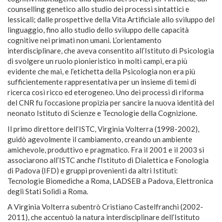
counselling genetico allo studio dei processi sintattici e
lessicali; dalle prospettive della Vita Artificiale allo sviluppo del
linguaggio, fino allo studio dello sviluppo delle capacità
cognitive nei primati non umani. L’orientamento
interdisciplinare, che aveva consentito all’Istituto di Psicologia
di svolgere un ruolo pionieristico in molti campi, era più
evidente che mai, e l’etichetta della Psicologia non era più
sufficientemente rappresentativa per un insieme di temi di
ricerca così ricco ed eterogeneo. Uno dei processi di riforma
del CNR fu l’occasione propizia per sancire la nuova identità del
neonato Istituto di Scienze e Tecnologie della Cognizione.
Il primo direttore dell’ISTC, Virginia Volterra (1998-2002),
guidò agevolmente il cambiamento, creando un ambiente
amichevole, produttivo e pragmatico. Fra il 2001 e il 2003 si
associarono all’ISTC anche l'Istituto di Dialettica e Fonologia
di Padova (IFD) e gruppi provenienti da altri Istituti:
Tecnologie Biomediche a Roma, LADSEB a Padova, Elettronica
degli Stati Solidi a Roma.
A Virginia Volterra subentrò Cristiano Castelfranchi (2002-
2011), che accentuò la natura interdisciplinare dell’Istituto