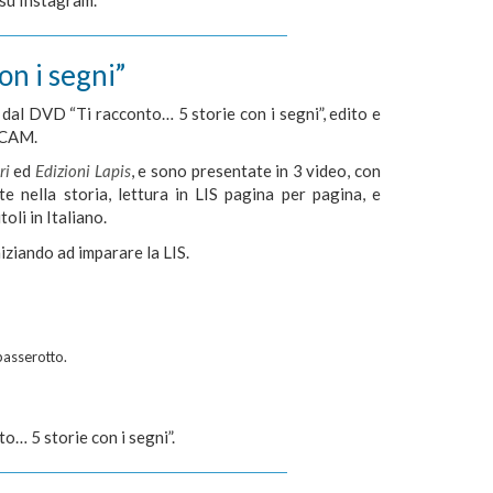
, su Instagram.
on i segni”
dal DVD “Ti racconto… 5 storie con i segni”, edito e
LaCAM.
ri
ed
Edizioni Lapis
, e sono presentate in 3 video, con
nte nella storia, lettura in LIS pagina per pagina, e
oli in Italiano.
niziando ad imparare la LIS.
 passerotto.
o… 5 storie con i segni”.