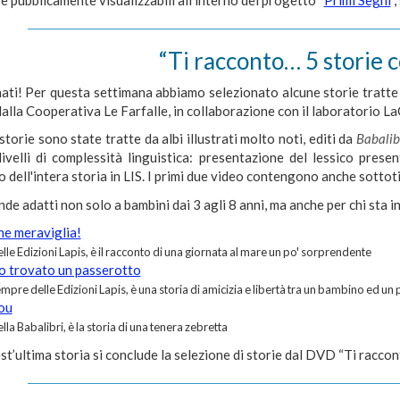
 e pubblicamente visualizzabili all'interno del progetto “
Primi Segni
”
“Ti racconto… 5 storie c
ati! Per questa settimana abbiamo selezionato alcune storie tratte 
alla Cooperativa Le Farfalle, in collaborazione con il laboratorio 
torie sono state tratte da albi illustrati molto noti, editi da
Babalib
livelli di complessità linguistica: presentazione del lessico prese
 dell'intera storia in LIS. I primi due video contengono anche sottotit
ende adatti non solo a bambini dai 3 agli 8 anni, ma anche per chi sta i
he meraviglia!
lle Edizioni Lapis, è il racconto di una giornata al mare un po' sorprendente
o trovato un passerotto
mpre delle Edizioni Lapis, è una storia di amicizia e libertà tra un bambino ed un
ou
lla Babalibri, è la storia di una tenera zebretta
t’ultima storia si conclude la selezione di storie dal DVD “Ti raccont