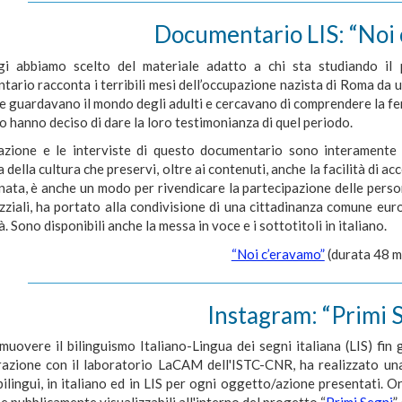
Documentario LIS: “Noi
i abbiamo scelto del materiale adatto a chi sta studiando il p
ario racconta i terribili mesi dell’occupazione nazista di Roma da u
e guardavano il mondo degli adulti e cercavano di comprendere la fer
 hanno deciso di dare la loro testimonianza di quel periodo.
azione e le interviste di questo documentario sono interamente i
a della cultura che preservi, oltre ai contenuti, anche la facilità di 
nata, è anche un modo per rivendicare la partecipazione delle perso
zziali, ha portato alla condivisione di una cittadinanza comune eur
à. Sono disponibili anche la messa in voce e i sottotitoli in italiano.
“Noi c’eravamo”
(durata 48 m
Instagram: “Primi 
uovere il bilinguismo Italiano-Lingua dei segni italiana (LIS) fin g
razione con il laboratorio LaCAM dell'ISTC-CNR, ha realizzato una 
bilingui, in italiano ed in LIS per ogni oggetto/azione presentati. 