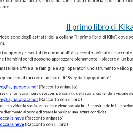
no intellettualmente, speriamo che i nostri materiali possano ri
sante.
Il primo libro di Kika
ideo sono degli estratti della collana “Il primo libro di Kika”, dove s
ni.
ti vengono presentati in due modalità: racconto animato e racconto co
he i bambini sordi possono apprezzare pienamente il piacere di un buo
ateriale offre alle famiglie e agli operatori uno strumento valido p
 quindi con il racconto animato di “Sveglia, Ippopotamo!”.
veglia, Ippopotamo!
(Racconto animato)
 segnante nativo interagisce con i personaggi della storia, ciò rende la visione d
veglia, Ippopotamo!
(Racconto con il libro)
 questo video la storia precedente viene narrata in LIS, mostrando le illustrazi
re riferimento al testo e di creare le basi per una lettura condivisa.
occa la neve
(Racconto animato)
occa la neve
(Racconto con il libro)