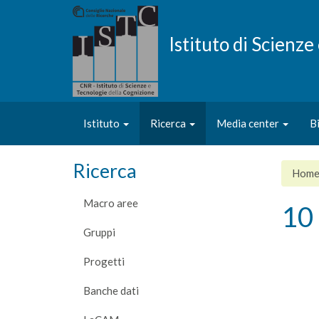
Salta
al
contenuto
Istituto di Scienz
principale
Istituto
Ricerca
Media center
B
Ricerca
Hom
Macro aree
10 
Gruppi
Progetti
Banche dati