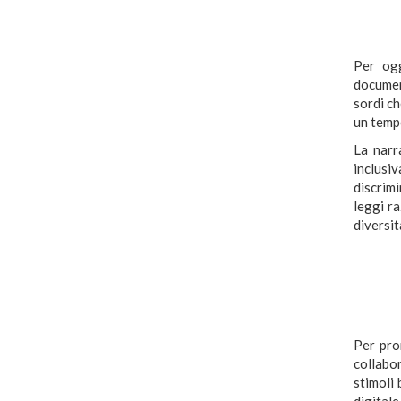
Per ogg
document
sordi ch
un tempo
La narr
inclusiv
discrimi
leggi ra
diversit
Per prom
collabo
stimoli 