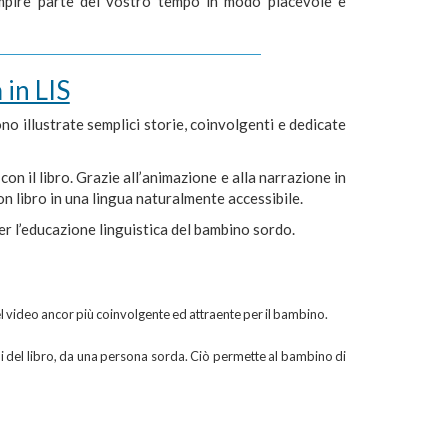
empire parte del vostro tempo in modo piacevole e
 in LIS
ono illustrate semplici storie, coinvolgenti e dedicate
n il libro. Grazie all’animazione e alla narrazione in
n libro in una lingua naturalmente accessibile.
er l’educazione linguistica del bambino sordo.
el video ancor più coinvolgente ed attraente per il bambino.
oni del libro, da una persona sorda. Ciò permette al bambino di