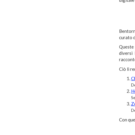
digitale
Bentorn
curato d
Queste s
diversi 
racconto
Ciò li r
C
De
H
Se
Z
De
Con ques