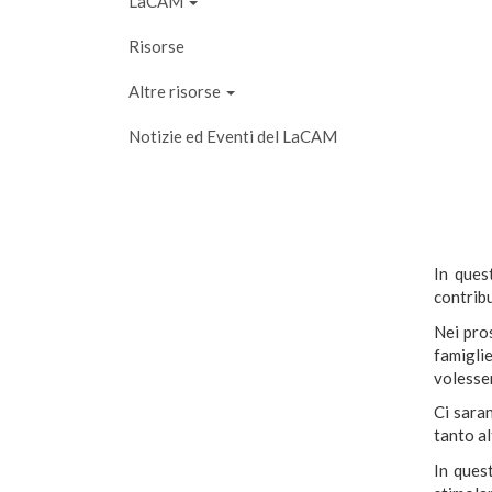
LaCAM
Risorse
Altre risorse
Notizie ed Eventi del LaCAM
In ques
contribu
Nei pro
famigli
volesser
Ci saran
tanto al
In ques