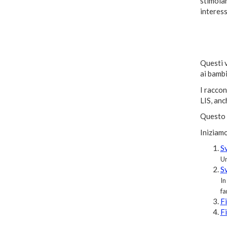
stimola
interes
Questi v
ai bambi
I raccon
LIS, anc
Questo m
Iniziamo
S
Un
S
In
fa
Fi
Fi