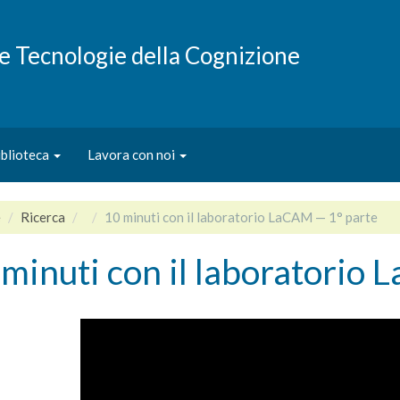
e e Tecnologie della Cognizione
iblioteca
Lavora con noi
e
Ricerca
10 minuti con il laboratorio LaCAM — 1° parte
minuti con il laboratorio