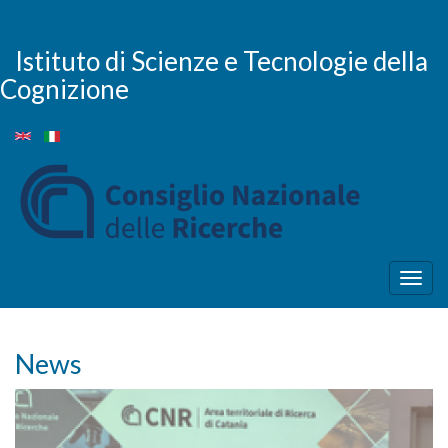
Skip
to
main
Istituto di Scienze e Tecnologie della
content
Cognizione
Togg
navig
News