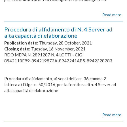
rob
au
Read more
ab
AV
DI
Procedura di affidamento di N. 4 Server ad
CO
alta capacità di elaborazione
PR
DI
Publication date:
Thursday, 28 October, 2021
ME
Closing date:
Tuesday, 16 November, 2021
Art
RDO MEPA N. 2891287 N. 4 LOTTI - CIG
El
8942110E99-894219873A-8942241A
B5-8942328283
Procedura di affidamento, ai sensi dell’art. 36 comma 2
lettera a) D.lgs. n. 50/2016, per la fornitura di n. 4 Server ad
alta capacità di elaborazione
Read more
ab
Pr
di