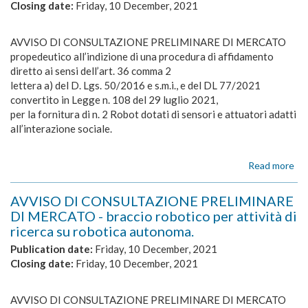
Closing date:
Friday, 10 December, 2021
di
tra
-
AVVISO DI CONSULTAZIONE PRELIMINARE DI MERCATO
Pr
propedeutico all’indizione di una procedura di affidamento
di
diretto ai sensi dell’art. 36 comma 2
agg
lettera a) del D. Lgs. 50/2016 e s.m.i., e del DL 77/2021
convertito in Legge n. 108 del 29 luglio 2021,
per la fornitura di n. 2 Robot dotati di sensori e attuatori adatti
all’interazione sociale.
Read more
ab
AV
DI
AVVISO DI CONSULTAZIONE PRELIMINARE
CO
DI MERCATO - braccio robotico per attività di
PR
ricerca su robotica autonoma.
DI
ME
Publication date:
Friday, 10 December, 2021
Ro
Closing date:
Friday, 10 December, 2021
dot
di
sen
AVVISO DI CONSULTAZIONE PRELIMINARE DI MERCATO