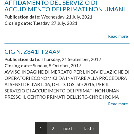
AFFIDAMENTO DEL SERVIZIO DI
af
ACCUDIMENTO DEI PRIMATI NON UMANI
di
N.
Publication date:
Wednesday, 21 July, 2021
4
Closing date:
Tuesday, 27 July, 2021
Se
ad
Read more
ab
alt
AF
cap
DE
di
CIG N. Z841FF24A9
SE
ela
DI
Publication date:
Thursday, 21 September, 2017
AC
Closing date:
Sunday, 8 October, 2017
DE
AVVISO INDAGINE DI MERCATO PER L’INDIVIDUAZIONE DI
PR
OPERATORI ECONOMICI DA INVITARE ALLA PROCEDURA
N
AI SENSI DELL’ART. 36, DEL D. LGS. 50/2016, PER IL
UM
SERVIZIO DI ACCUDIMENTO DEI PRIMATI NON UMANI
PRESSO IL CENTRO PRIMATI DELL’ISTC-CNR DI ROMA
Read more
ab
CI
N.
Z8
1
2
next ›
last »