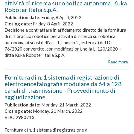
attività di ricerca su robotica autonoma. Kuka
la
Roboter Italia S.p.A.
for
di
Publication date:
Friday, 8 April, 2022
n.
Closing date:
Friday, 8 April, 2022
4
Decisione a contrattare in affidamento diretto della fornitura
Se
di n. 1 braccio robotico per attività di ricerca su robotica
ad
autonoma ai sensi dell’art. 1, comma 2, lettera a) del D.L.
alt
cap
76/2020 convertito, con modificazioni, nella L. 120/2020 –
di
ditta Kuka Roboter Italia S.p.A.
ela
Read more
ab
De
a
Fornitura di n. 1 sistema di registrazione di
con
elettroencefalografia modulare da 64 a 128
in
canali di trasmissione - Provvedimento di
af
aggiudicazione
dir
del
Publication date:
Monday, 21 March, 2022
for
Closing date:
Monday, 21 March, 2022
di
RDO 2980713
n.
1
Fornitura di n. 1 sistema di registrazione di
bra