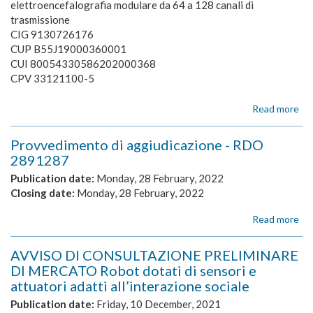
rob
elettroencefalografia modulare da 64 a 128 canali di
pe
trasmissione
att
CIG 9130726176
di
CUP B55J19000360001
ric
CUI 80054330586202000368
su
CPV 33121100-5
rob
au
Read more
ab
Ku
For
Ro
di
Ita
Provvedimento di aggiudicazione - RDO
n.
S.p
2891287
1
si
Publication date:
Monday, 28 February, 2022
di
Closing date:
Monday, 28 February, 2022
reg
di
provv_aggiudicaz_rdo2891287_lotto_
Read more
ab
ele
Pr
4_prot2107_3-
mo
di
AVVISO DI CONSULTAZIONE PRELIMINARE
da
12-
agg
DI MERCATO Robot dotati di sensori e
64
-
2021.pdf
a
attuatori adatti all’interazione sociale
R
12
28
Publication date:
Friday, 10 December, 2021
can