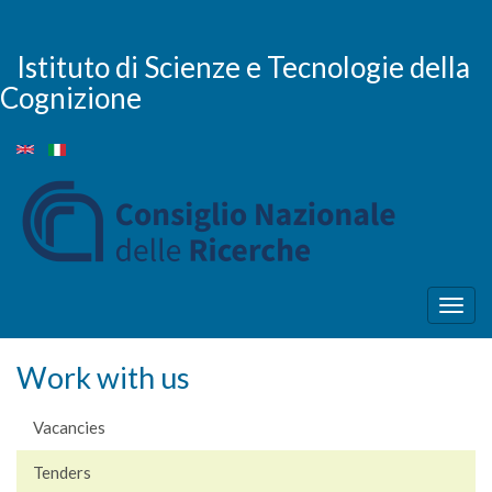
Skip
to
main
Istituto di Scienze e Tecnologie della
content
Cognizione
Togg
navig
Work with us
Vacancies
Tenders