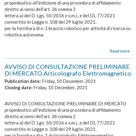
e
propedeutico all’indizione di una procedura di affidamento
att
diretto ai sensi dell’art. 36 comma 2
ada
lettera a) del D. Lgs. 50/2016 e s.m.i., e del DL 77/2021
all
convertito in Legge n. 108 del 29 luglio 2021,
soc
per la fornitura di n. 1 braccio robotico per attività di ricerca su
robotica autonoma.
Read more
ab
AV
DI
AVVISO DI CONSULTAZIONE PRELIMINARE
CO
DI MERCATO Articolografo Elettromagnetico
PR
DI
Publication date:
Friday, 10 December, 2021
ME
Closing date:
Friday, 10 December, 2021
-
bra
rob
AVVISO DI CONSULTAZIONE PRELIMINARE DI MERCATO
pe
propedeutico all’indizione di una procedura di affidamento
att
diretto ai sensi dell’art. 36 comma 2
di
lettera a) del D. Lgs. 50/2016 e s.m.i., e del DL 77/2021
ric
convertito in Legge n. 108 del 29 luglio 2021,
su
per la fornitura di n. 1 Articolografo Elettromagnetico