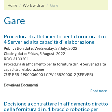
Home
Work with us
Gare
Gare
Procedura di affidamento per la fornitura di n.
4 Server ad alta capacità di elaborazione
Publication date:
Wednesday, 27 July, 2022
Closing date:
Friday, 5 August, 2022
RDO 3133201
Procedura di affidamento per la fornitura di n. 4 Server ad alta
capacità di elaborazione
CUP B55J19000360001 CPV 48820000-2 (SERVER)
Download Documenti
Read more
ab
Pr
di
Decisione a contrattare in affidamento diretto
af
della fornitura di n. 1 braccio robotico per
pe