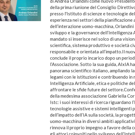
di Andrea Orlandini come nuovo Presidente
della prima riunione del Consiglio Diretti
presso l'Istituto di scienze e tecnologie de
esperienza nei settori della pianificazione
dell’interazione uomo-macchina, Orlandini a
sviluppo e la governance dell’Intelligenza Ar
mandato si inserisce nel solco di una vision
scientifica, sistema produttivo e società c
responsabile e orientata all’impatto.Il nuo
conclude il proprio incarico dopo un period
l’Associazione. Sotto la sua guida, AIxIA ha
panorama scientifico italiano, ampliando la 
legami con le istituzioni e contribuendo in
Intelligenza Artificiale, etica e politiche d
affrontare le sfide future del settore.Conf
della medesima associazione Gabriella Cort
Istc: i suoi interessi di ricerca riguardano l’
tecnologie assistive e sistemi intelligenti 
dell’impatto dell’IA sulla società, la proget
uomo-macchina in diversi ambiti applicativ
rinnova il proprio impegno a favore della co
gli attori coinvolti nello sviluppo dell’Int