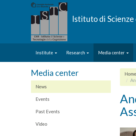
Skip
to
main
Istituto di Scienz
content
Institute
Research
Media center
Media center
Hom
And
News
And
Events
Ass
Past Events
Video