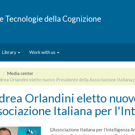
e e Tecnologie della Cognizione
Library
Work with us
e
Media center
rea Orlandini eletto nuovo Presidente della Associazione Italiana per
rea Orlandini eletto nuov
ociazione Italiana per l'Int
L’
Associazione Italiana per l’Intelligenza Ar