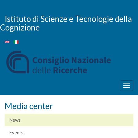
Skip
to
main
Istituto di Scienze e Tecnologie della
content
Cognizione
Togg
navig
Media center
News
Events