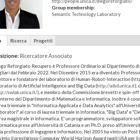
http://people.unica.it/diegoreforgiato/
Group membership:
Semantic Technology Laboratory
tional
o
(scheda
Ricerca
Progetti
ils
attiva)
sizione:
Ricercatore Associato
go Reforgiato Recupero è Professore Ordinario al Dipartimento di 
liari dal Febbraio 2022. Nel Dicembre 2015 era diventato Professo
ettore e fondatore del laboratorio di Human-Robot-Interaction (
http
oratorio di Artificial Intelligence and Big Data (
http://aibd.unica.it
),
tp://swlab.unica.it/
), e membro della Commissione brevetti e spin-off 
'interno del Dipartimento di Matematica e Informatica. Inoltre è co
rea triennale in "Informatica Applicata e Data Analytics" all'Universit
boratori" al corso di laurea triennale in Informatica, "Big Data" e "D
rea magistrale in informatica. E' un programmatore, sviluppatore sof
ormatica prese all'Università di Catania e un Ph.D. preso all'Università
la professione di Ingegnere Informatico. Nel 2005 ha vinto un Post
vinto il prestigioso Computer World Horizon Award negli USA per il 