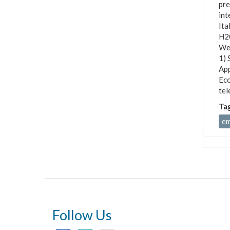
pre
int
Ita
H20
Web
1) 
App
Eco
tel
Ta
em
Follow Us