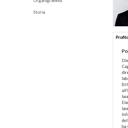
Organigramma
Storia
Addi
Profil
deta
Po
Die
Cag
dir
lab
(
ht
all
lau
Ela
lau
Inf
del
ha 