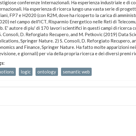
stigiose conferenze Internazionali. Ha esperienza industriale e di co
ernazionali. Ha esperienza di ricerca lungo una vasta serie di progetti d
liani, FP7 e H2020 (con R2M, dove ha ricoperto la carica di amminist
20) nel campo dell'ICT, Risparmio Energetico nelle Reti di Telecomu
. E' autore di piu' di 170 lavori scientifici in questi campi di ricerca co
S. Consoli, D. Reforgiato Recupero, and M. Petkovic (2019) Data Sc
lications, Springer Nature. 2) S. Consoli, D. Reforgiato Recupero, 
nomics and Finance, Springer Nature. Ha fatto molte apparizioni nei 
evisione, e giornali) per via della propria ricerca e dei diversi premi ri
gs:
otions
logic
ontology
semantic web