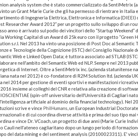
nion analysis system che è stato commercializzato da SentiMetrix (
vinto un Grant Marie Curie che gli ha permesso di rientrare in Italia 
artimento di Ingegneria Elettrica, Elettronica e Informatica (DIEEI) d
st Researcher Award 2012” per un progetto sullo sviluppo di un rout
sso anno è arrivato sul podio dei vincitori dello “Startup Weekend” d
lia Working Capital di un Award di 25k euro con il progetto “Gree
ution s.r.l. Nel 2013 ha vinto una posizione di Post Doc al Semantic
enze e Tecnologie della Cognizione (ISTC) del Consiglio Nazionale d
antic Web e Linked Open Data; è tuttora associato ad STLAB (ISTC
laborare nell'ambito del Semantic Web ed NLP. Sempre nel 2013 pubbli
rgetica di Internet. Oltre a SentiMetrix inc. (azienda statunitense na
liana nata nel 2012) è co-fondatore di R2M Solution ltd. (azienda UK n
a nel 2014 per gestione di eventi sportivi e manifestazioni ricreativ
 2016 insieme ai colleghi del CNR e relativa alla creazione di softwa
IOSCIENTIAE (spin-off universitario dell'Università di Cagliari nato 
l'intelligenza artificiale al dominio della financial technology). Nel 
ituzioni scrive e vince
PhilHumans
, un European Industrial Doctorate
ernazionali e di cui coordina diverse attività e prima del suo tipo mai 
rdina e vince Dr. VCoach, un progetto di due anni (Marie Curie Individ
o Cauli nell'ateneo cagliaritano dopo un lungo periodo di formazione 
po del data mining e del sentiment analysis (20100023311). E' vinci