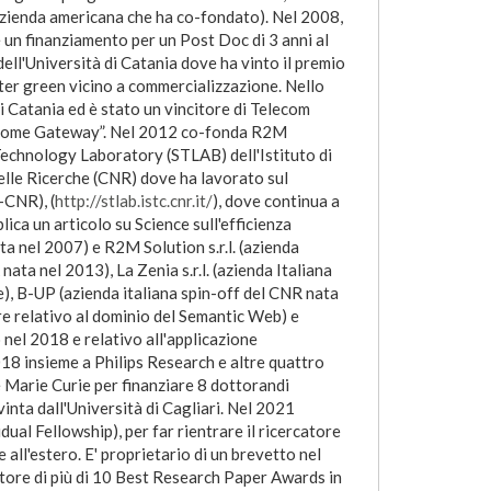
azienda americana che ha co-fondato). Nel 2008,
e un finanziamento per un Post Doc di 3 anni al
ell'Università di Catania dove ha vinto il premio
er green vicino a commercializzazione. Nello
i Catania ed è stato un vincitore di Telecom
n Home Gateway”. Nel 2012 co-fonda R2M
 Technology Laboratory (STLAB) dell'Istituto di
elle Ricerche (CNR) dove ha lavorato sul
-CNR), (
http://stlab.istc.cnr.it/
), dove continua a
ca un articolo su Science sull'efficienza
ta nel 2007) e R2M Solution s.r.l. (azienda
ata nel 2013), La Zenia s.r.l. (azienda Italiana
e), B-UP (azienda italiana spin-off del CNR nata
re relativo al dominio del Semantic Web) e
nel 2018 e relativo all'applicazione
2018 insieme a Philips Research e altre quattro
 Marie Curie per finanziare 8 dottorandi
vinta dall'Università di Cagliari. Nel 2021
ual Fellowship), per far rientrare il ricercatore
all'estero. E' proprietario di un brevetto nel
tore di più di 10 Best Research Paper Awards in