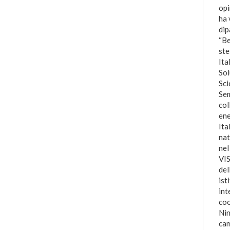
opi
ha 
dip
“Be
ste
Ita
Sol
Sci
Sem
col
ene
Ita
nat
nel
VIS
del
ist
int
coo
Nin
cam