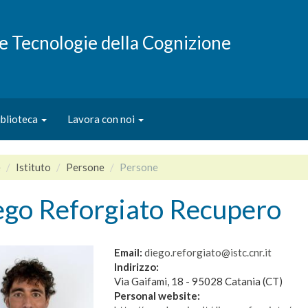
e e Tecnologie della Cognizione
iblioteca
Lavora con noi
e
Istituto
Persone
Persone
ego Reforgiato Recupero
Email:
diego.reforgiato@istc.cnr.it
Indirizzo:
Via Gaifami, 18 - 95028 Catania (CT)
Personal website: