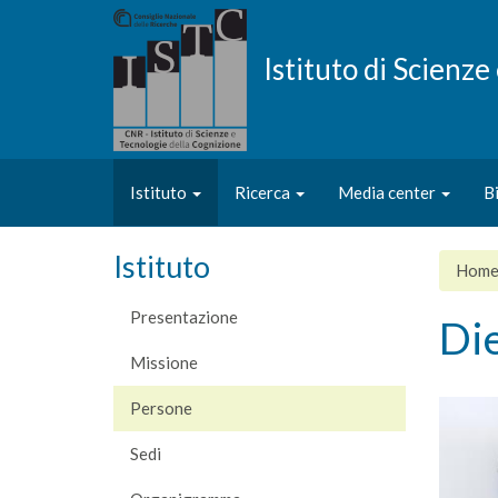
Salta
al
contenuto
Istituto di Scienz
principale
Istituto
Ricerca
Media center
B
Istituto
Hom
Presentazione
Di
Missione
Persone
Sedi