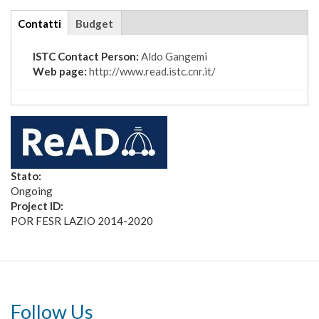
tabs
Contatti
(scheda
Budget
attiva)
ISTC Contact Person:
Aldo Gangemi
Web page:
http://www.read.istc.cnr.it/
Stato:
Ongoing
Project ID:
POR FESR LAZIO 2014-2020
Follow Us