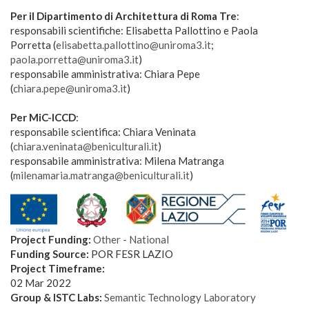
Per il Dipartimento di Architettura di Roma Tre
:
responsabili scientifiche: Elisabetta Pallottino e Paola
Porretta (
elisabetta.pallottino@uniroma3.it
;
paola.porretta@uniroma3.it
)
responsabile amministrativa: Chiara Pepe
(
chiara.pepe@uniroma3.it
)
Per MiC-ICCD
:
responsabile scientifica: Chiara Veninata
(
chiara.veninata@beniculturali.it
)
responsabile amministrativa: Milena Matranga
(
milenamaria.matranga@beniculturali.it
)
blocco_loghi_fesr-
1024x147.png
Project Funding:
Other - National
Funding Source:
POR FESR LAZIO
Project Timeframe:
02 Mar 2022
Group & ISTC Labs:
Semantic Technology Laboratory