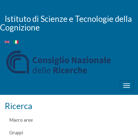
Salta
al
contenuto
Istituto di Scienze e Tecnologie della
principale
Cognizione
Togg
navig
Ricerca
Macro aree
Gruppi