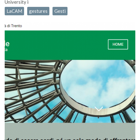
University
i
LaCAM
gestures
Gesti