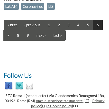
LaCAM
Coronavirus
LIS
« first
‹ previous
1
2
3
4
5
6
7
8
9
next ›
last »
Follow Us
ISTC Roma 1 (headquarter) Via Giandomenico Romagnosi 18a,
00196, Rome (RM)
Amministrazione trasparente
(IT)
-
Privacy
policy(IT) e Cookie policy
(IT)