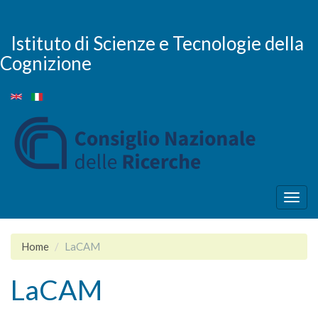
Skip
to
main
Istituto di Scienze e Tecnologie della
content
Cognizione
Togg
navig
Home
LaCAM
LaCAM