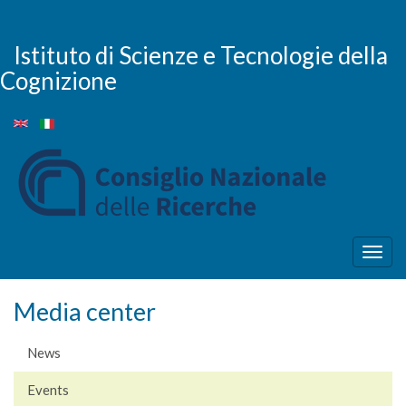
Skip
to
main
Istituto di Scienze e Tecnologie della
content
Cognizione
Togg
navig
Media center
News
Events