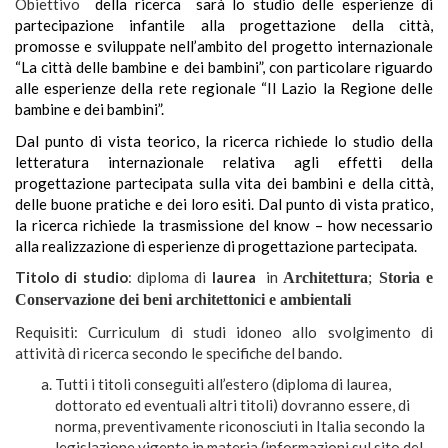
Obiettivo
della ricerca sarà lo studio delle esperienze di
partecipazione infantile alla progettazione della città,
promosse e sviluppate nell’ambito del progetto internazionale
“La città delle bambine e dei bambini”, con particolare riguardo
alle esperienze della rete regionale “Il Lazio la Regione delle
bambine e dei bambini”.
Dal punto di vista teorico, la ricerca richiede lo studio della
letteratura internazionale relativa agli effetti della
progettazione partecipata sulla vita dei bambini e della città,
delle buone pratiche e dei loro esiti. Dal punto di vista pratico,
la ricerca richiede la trasmissione del know – how necessario
alla realizzazione di esperienze di progettazione partecipata.
Titolo di studio
: diploma di
laurea
in
Architettura
;
Storia e
Conservazione dei beni architettonici e ambientali
Requisiti: Curriculum di studi idoneo allo svolgimento di
attività di ricerca secondo le specifiche del bando.
Tutti i titoli conseguiti all’estero (diploma di laurea,
dottorato ed eventuali altri titoli) dovranno essere, di
norma, preventivamente riconosciuti in Italia secondo la
legislazione vigente in materia (informazioni sul sito del