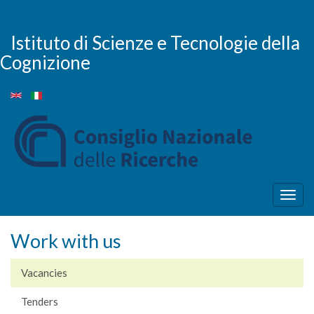
Skip
to
main
Istituto di Scienze e Tecnologie della
content
Cognizione
Togg
navig
Work with us
Vacancies
Tenders