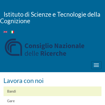
Salta
al
contenuto
Istituto di Scienze e Tecnologie della
principale
Cognizione
Togg
navig
Lavora con noi
Bandi
Gare