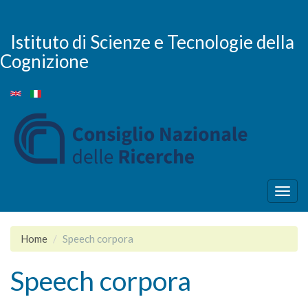
Salta
al
contenuto
Istituto di Scienze e Tecnologie della
principale
Cognizione
Togg
navig
Home
Speech corpora
Speech corpora