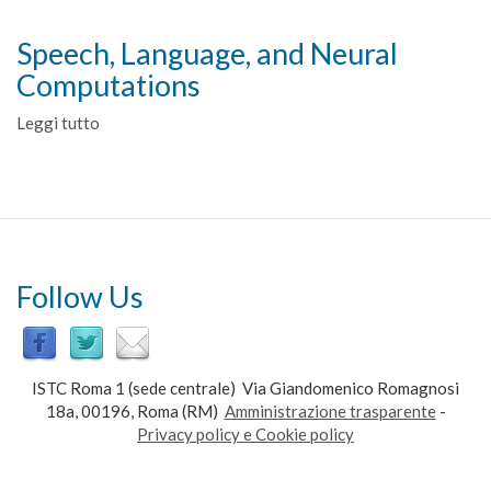
Speech, Language, and Neural
Computations
Leggi tutto
su
Speech,
Language,
and
Neural
Computations
Follow Us
ISTC Roma 1 (sede centrale) Via Giandomenico Romagnosi
18a, 00196, Roma (RM)
Amministrazione trasparente
-
Privacy policy e Cookie policy