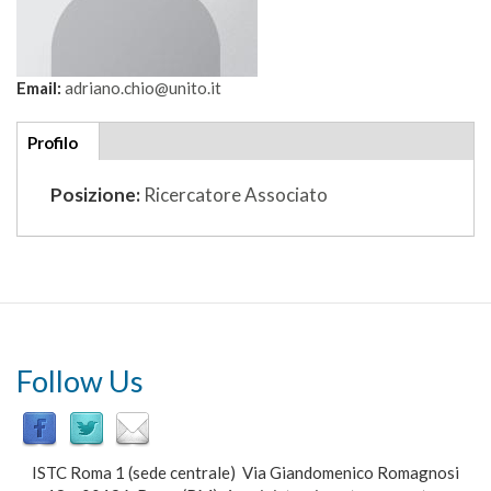
Email:
adriano.chio@unito.it
Additional
Profilo
(scheda
details
attiva)
Posizione:
Ricercatore Associato
Follow Us
ISTC Roma 1 (sede centrale) Via Giandomenico Romagnosi