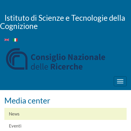
Salta
al
contenuto
Istituto di Scienze e Tecnologie della
principale
Cognizione
Togg
navig
Media center
News
Eventi