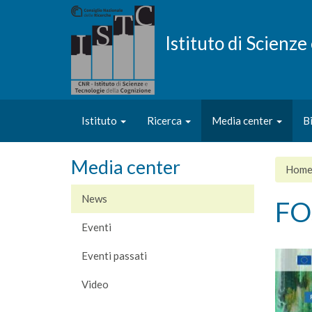
Salta
al
contenuto
Istituto di Scienz
principale
Istituto
Ricerca
Media center
B
Media center
Hom
News
FO
Eventi
Eventi passati
Video