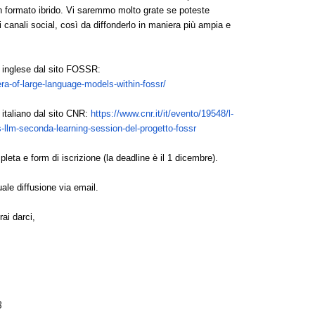
in formato ibrido. Vi saremmo molto grate se poteste
nei canali social, così da diffonderlo in maniera più ampia e
in inglese dal sito FOSSR:
ra-of-
large-language-models-within-
fossr/
n italiano dal sito CNR:
https://www.cnr.it/it/evento/
19548/l-
-
llm-seconda-learning-session-
del-progetto-fossr
ta e form di iscrizione (la deadline è il 1 dicembre).
ale diffusione via email.
ai darci,
3