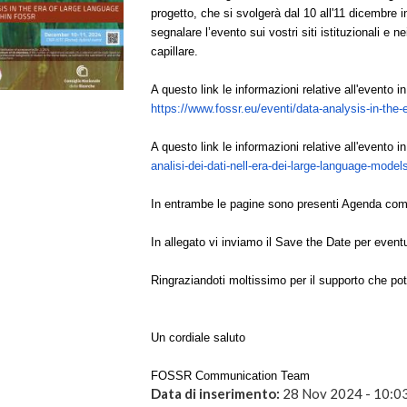
progetto, che si svolgerà dal 10 all'11 dicembre 
segnalare l’evento sui vostri siti istituzionali e 
capillare.
A questo link le informazioni relative all'evento 
https://www.fossr.eu/eventi/
data-analysis-in-the-e
A questo link le informazioni relative all'evento i
analisi-dei-dati-nell-
era-dei-large-language-models
In entrambe le pagine sono presenti Agenda comple
In allegato vi inviamo il Save the Date per eventu
Ringraziandoti moltissimo per il supporto che potr
Un cordiale saluto
FOSSR Communication Team
Data di inserimento:
28 Nov 2024 - 10:0