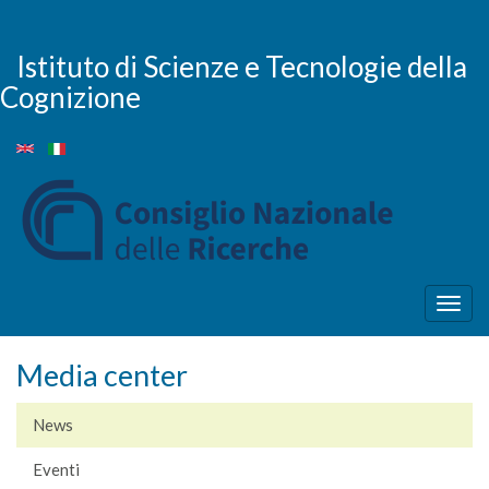
Salta
al
contenuto
Istituto di Scienze e Tecnologie della
principale
Cognizione
Togg
navig
Media center
News
Eventi