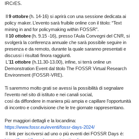
IRCrES.
Il
9 ottobre
(h. 14-16) si aprirà con una sessione dedicata ai
policy maker. L’evento sarà fruibile online con il titolo: “Text
mining in and for policymaking within FOSSR”.
Il
10 ottobre
(h. 9.15 -16), presso l'Aula Convegni del CNR, si
svolgerà la conferenza annuale che sarà possibile seguire in
presenza e da remoto, durante la quale saranno presentati e
discussi i risultati finora raggiunti.
L'
11 ottobre
(h.11.30-13.00), infine, si terrà online un
Demonstration Event dal titolo The FOSSR Virtual Research
Environment (FOSSR-VRE).
Ti saremmo molto grati se avessi la possibilità di segnalare
l’evento nel sito di istituto e nei canali social,
così da diffondere in maniera più ampia e capillare l’opportunità
di incontro e condivisione che le tre giornate rappresentano.
Per maggiori dettagli e la locandina:
https://www.fossr.eu/eventi/
fossr-days-2024/
Il link per iscriversi ad uno o più eventi dei FOSSR Days è: