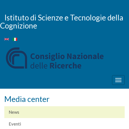
Salta
al
contenuto
Istituto di Scienze e Tecnologie della
principale
Cognizione
Togg
navig
Media center
News
Eventi