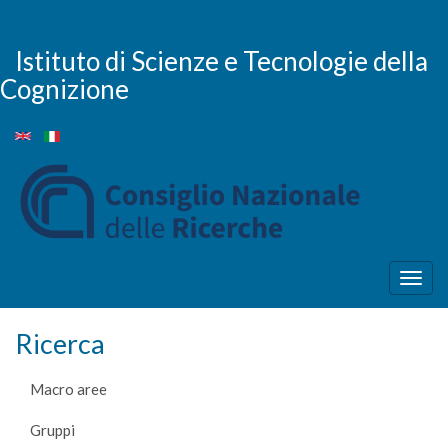
Salta
al
contenuto
Istituto di Scienze e Tecnologie della
principale
Cognizione
Togg
navig
Ricerca
Macro aree
Gruppi