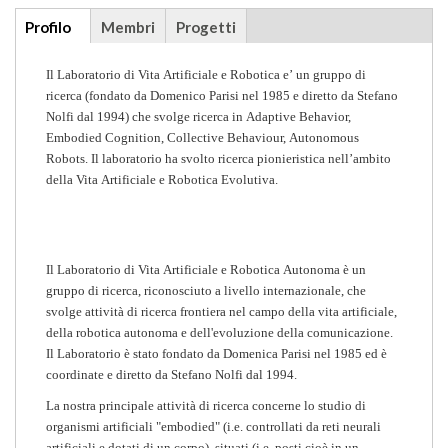
Additional
Profilo
(scheda
Membri
Progetti
info
attiva)
Il Laboratorio di Vita Artificiale e Robotica e’ un gruppo di
ricerca (fondato da Domenico Parisi nel 1985 e diretto da Stefano
Nolfi dal 1994) che svolge ricerca in Adaptive Behavior,
Embodied Cognition, Collective Behaviour, Autonomous
Robots. Il laboratorio ha svolto ricerca pionieristica nell’ambito
della Vita Artificiale e Robotica Evolutiva.
Il Laboratorio di Vita Artificiale e Robotica Autonoma è un
gruppo di ricerca, riconosciuto a livello internazionale, che
svolge attività di ricerca frontiera nel campo della vita artificiale,
della robotica autonoma e dell'evoluzione della comunicazione.
Il Laboratorio è stato fondato da Domenica Parisi nel 1985 ed è
coordinate e diretto da Stefano Nolfi dal 1994.
La nostra principale attività di ricerca concerne lo studio di
organismi artificiali "embodied" (i.e. controllati da reti neurali
artificiali e dotati di un corpo), situati (i.e. posti cioè in un