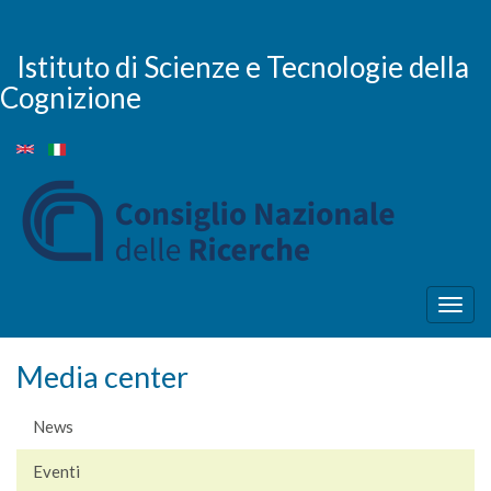
Salta
al
contenuto
Istituto di Scienze e Tecnologie della
principale
Cognizione
Togg
navig
Media center
News
Eventi