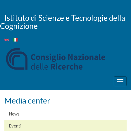
Salta
al
contenuto
Istituto di Scienze e Tecnologie della
principale
Cognizione
Togg
navig
Media center
News
Eventi