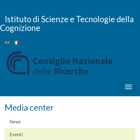
Salta
al
contenuto
Istituto di Scienze e Tecnologie della
principale
Cognizione
Togg
navig
Media center
News
Eventi