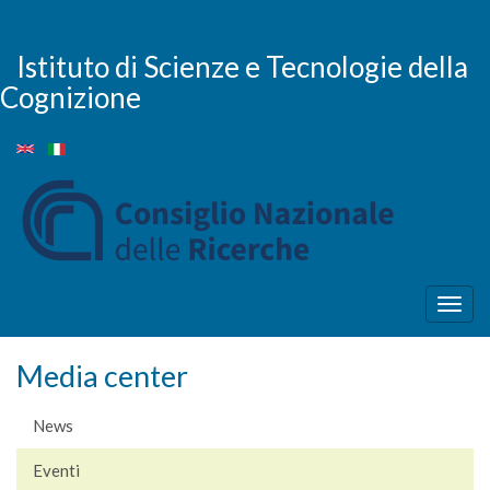
Salta
al
contenuto
Istituto di Scienze e Tecnologie della
principale
Cognizione
Togg
navig
Media center
News
Eventi