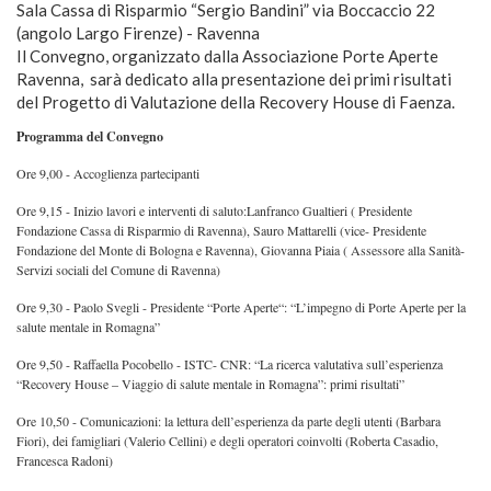
Sala Cassa di Risparmio “Sergio Bandini” via Boccaccio 22
(angolo Largo Firenze) - Ravenna
Il Convegno, organizzato dalla Associazione Porte Aperte
Ravenna, sarà dedicato alla presentazione dei primi risultati
del Progetto di Valutazione della Recovery House di Faenza.
Programma del Convegno
Ore 9,00 - Accoglienza partecipanti
Ore 9,15 - Inizio lavori e interventi di saluto:Lanfranco Gualtieri ( Presidente
Fondazione Cassa di Risparmio di Ravenna), Sauro Mattarelli (vice- Presidente
Fondazione del Monte di Bologna e Ravenna), Giovanna Piaia ( Assessore alla Sanità-
Servizi sociali del Comune di Ravenna)
Ore 9,30 - Paolo Svegli - Presidente “Porte Aperte“: “L’impegno di Porte Aperte per la
salute mentale in Romagna”
Ore 9,50 - Raffaella Pocobello - ISTC- CNR: “La ricerca valutativa sull’esperienza
“Recovery House – Viaggio di salute mentale in Romagna”: primi risultati”
Ore 10,50 - Comunicazioni: la lettura dell’esperienza da parte degli utenti (Barbara
Fiori), dei famigliari (Valerio Cellini) e degli operatori coinvolti (Roberta Casadio,
Francesca Radoni)