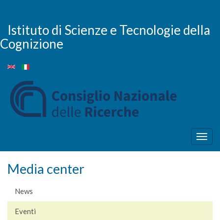
Salta
al
contenuto
Istituto di Scienze e Tecnologie della
principale
Cognizione
Togg
navig
Media center
News
Eventi