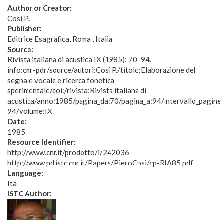
Author or Creator:
Cosi P.
Publisher:
Editrice Esagrafica, Roma , Italia
Source:
Rivista italiana di acustica IX (1985): 70–94.
info:cnr-pdr/source/autori:Cosi P./titolo:Elaborazione del
segnale vocale e ricerca fonetica
sperimentale/doi:/rivista:Rivista italiana di
acustica/anno:1985/pagina_da:70/pagina_a:94/intervallo_pagin
94/volume:IX
Date:
1985
Resource Identifier:
http://www.cnr.it/prodotto/i/242036
http://www.pd.istc.cnr.it/Papers/PieroCosi/cp-RIA85.pdf
Language:
Ita
ISTC Author: