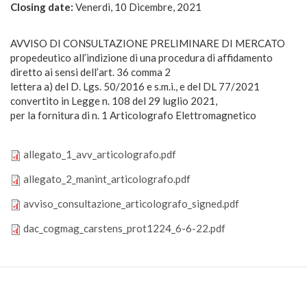
Closing date:
Venerdì, 10 Dicembre, 2021
AVVISO DI CONSULTAZIONE PRELIMINARE DI MERCATO
propedeutico all’indizione di una procedura di affidamento
diretto ai sensi dell’art. 36 comma 2
lettera a) del D. Lgs. 50/2016 e s.m.i., e del DL 77/2021
convertito in Legge n. 108 del 29 luglio 2021,
per la fornitura di n. 1 Articolografo Elettromagnetico
allegato_1_avv_articolografo.pdf
allegato_1_avv_articolografo.pdf
allegato_2_manint_articolografo.pdf
allegato_2_manint_articolografo.pdf
avviso_consultazione_articolografo_
avviso_consultazione_articolografo_signed.pdf
dac_cogmag_carstens_prot1224_6-
dac_cogmag_carstens_prot1224_6-6-22.pdf
6-
22.pdf