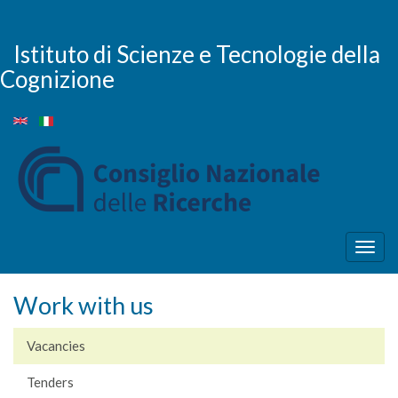
Skip
to
main
Istituto di Scienze e Tecnologie della
content
Cognizione
Togg
navig
Work with us
Vacancies
Tenders