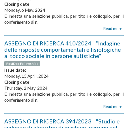
Closing date:
di
int
Monday, 6 May, 2024
art
È indetta una selezione pubblica, per titoli e colloquio, per il
pe
conferimento di n.
il
Read more
ab
con
AS
del
DI
qua
ASSEGNO DI RICERCA 410/2024 - “Indagine
RI
dei
delle risposte comportamentali e fisiologiche
40
dat
al tocco sociale in persone autistiche"
-
clin
“R
di
PostDoc Fellowships
del
paz
Issue date:
te
emo
Monday, 15 April, 2024
in
Closing date:
un
Thursday, 2 May, 2024
in
mul
É indetta una selezione pubblica, per titoli e colloquio, per il
pe
conferimento di n.
mig
Read more
ab
il
AS
be
DI
ASSEGNO DI RICERCA 394/2023 - "Studio e
cog
RI
e
sviluppo di algoritmi di machine learning nel