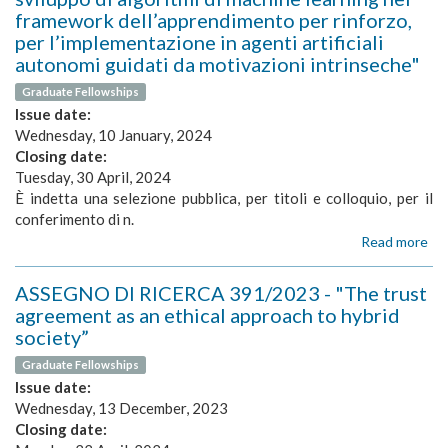
41
fun
framework dell’apprendimento per rinforzo,
-
deg
per l’implementazione in agenti artificiali
“I
anz
del
autonomi guidati da motivazioni intrinseche"
ris
Graduate Fellowships
co
Issue date:
e
fis
Wednesday, 10 January, 2024
al
Closing date:
to
Tuesday, 30 April, 2024
soc
È indetta una selezione pubblica, per titoli e colloquio, per il
in
conferimento di n.
pe
Read more
ab
aut
AS
DI
ASSEGNO DI RICERCA 391/2023 - "The trust
RI
agreement as an ethical approach to hybrid
39
society”
-
"St
Graduate Fellowships
e
Issue date:
svi
Wednesday, 13 December, 2023
di
Closing date:
alg