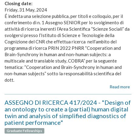
Closing date:
Friday, 31 May, 2024
É indetta una selezione pubblica, per titoli e colloquio, per il
conferimento di n. 1 Assegno SENIOR per lo svolgimento di
attività di ricerca inerenti l’Area Scientifica “Scienze Sociali” da
svolgersi presso l’Istituto di Scienze e Tecnologie della
Cognizione del CNR che effettua ricerca nell'ambito del
programma di ricerca PRIN 2022 PNRR “Cooperation and
Brain-Synchrony in human and non-human subjects: a
multiscale and translable study, COBRA” per la seguente
tematica: “Cooperation and Brain-Synchrony in human and
non-human subjects” sotto la responsabilità scientifica del
dott.
Read more
ab
AS
DI
ASSEGNO DI RICERCA 417/2024 - "Design of
RI
an ontology to create a (partial) human digital
40
twin and analysis of simplified diagnostics of
-
patient performance"
“C
an
Graduate Fellowships
Bra