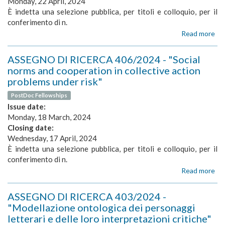
Monday, 22 April, 2024
di
ma
È indetta una selezione pubblica, per titoli e colloquio, per il
lea
conferimento di n.
nel
Read more
ab
fr
AS
de
DI
ASSEGNO DI RICERCA 406/2024 - "Social
pe
RI
rin
norms and cooperation in collective action
39
pe
problems under risk"
-
l’i
"T
PostDoc Fellowships
in
tru
Issue date:
age
ag
arti
Monday, 18 March, 2024
as
au
Closing date:
an
gui
Wednesday, 17 April, 2024
eth
da
ap
È indetta una selezione pubblica, per titoli e colloquio, per il
mot
to
conferimento di n.
int
hyb
Read more
ab
soc
AS
DI
ASSEGNO DI RICERCA 403/2024 -
RI
"Modellazione ontologica dei personaggi
40
letterari e delle loro interpretazioni critiche"
-