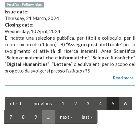
"So
PostDoc Fellowships
no
Issue date:
an
Thursday, 21 March, 2024
co
Closing date:
in
Wednesday, 10 April, 2024
col
act
È indetta una selezione pubblica, per titoli e colloquio, per il
pr
conferimento di n.1 (uno) -
B) “Assegno post-dottorale
”
per lo
un
svolgimento di attività di ricerca inerenti l’Area Scientifica
ris
“
Scienze matematiche e informatiche
”, “
Scienze filosofiche
”,
“
Digital Humanities
”, “
Lettere
” o equivalenti per lo scopo del
progetto da svolgersi presso l’
Istituto di S
Read more
ab
AS
DI
RI
40
« first
‹ previous
1
2
3
4
5
6
-
"M
7
8
9
…
next ›
last »
ont
dei
pe
let