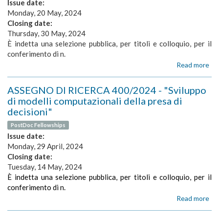
Issue date:
Sy
Monday, 20 May, 2024
in
Closing date:
hu
an
Thursday, 30 May, 2024
no
È indetta una selezione pubblica, per titoli e colloquio, per il
hu
conferimento di n.
sub
Read more
ab
AS
DI
ASSEGNO DI RICERCA 400/2024 - "Sviluppo
RI
di modelli computazionali della presa di
41
decisioni"
-
"D
PostDoc Fellowships
of
Issue date:
an
Monday, 29 April, 2024
on
Closing date:
to
Tuesday, 14 May, 2024
cr
a
È indetta una selezione pubblica, per titoli e colloquio, per il
(pa
conferimento di n.
hu
Read more
ab
dig
AS
tw
DI