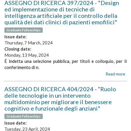
ASSEGNO DI RICERCA 397/2024 - "Design
an
RI
ana
ed implementazione di tecniche di
40
of
intelligenza artificiale per il controllo della
-
sim
qualità dei dati clinici di pazienti emofilici"
"Sv
dia
di
of
Graduate Fellowships
mod
pat
Issue date:
com
pe
Thursday, 7 March, 2024
del
Closing date:
pr
di
Monday, 13 May, 2024
dec
È indetta una selezione pubblica, per titoli e colloquio, per il
conferimento di n.
Read more
ab
AS
DI
ASSEGNO DI RICERCA 404/2024 - “Ruolo
RI
delle tecnologie in un intervento
39
multidominio per migliorare il benessere
-
cognitivo e funzionale degli anziani"
"D
ed
Graduate Fellowships
im
Issue date:
di
Tuesday, 23 April, 2024
te