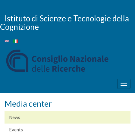
Skip
to
main
Istituto di Scienze e Tecnologie della
content
Cognizione
Togg
navig
Media center
News
Events