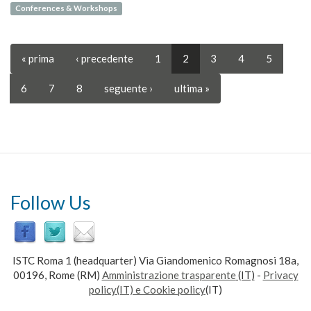
Conferences & Workshops
« prima
‹ precedente
1
2
3
4
5
6
7
8
seguente ›
ultima »
Follow Us
ISTC Roma 1 (headquarter) Via Giandomenico Romagnosi 18a,
00196, Rome (RM)
Amministrazione trasparente
(IT)
-
Privacy
policy(IT) e Cookie policy
(IT)