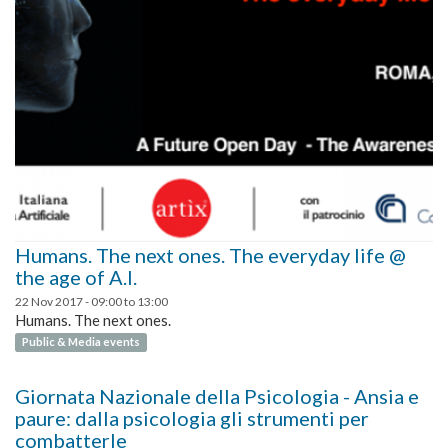
Humans. The next ones. The everyday life @
the age of A.I.
22 Nov 2017 -
09:00
to
13:00
Humans. The next ones.
Public & Media events
Giornata Nazionale della Psicologia - Ansia e
paure: dalla psicologia gli strumenti per
combatterle