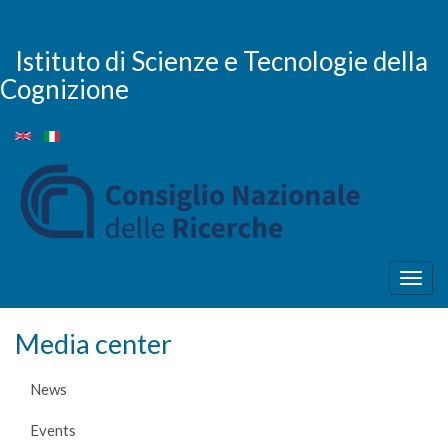
Skip
to
main
Istituto di Scienze e Tecnologie della
content
Cognizione
Togg
navig
Media center
News
Events