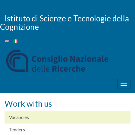
Skip
to
main
Istituto di Scienze e Tecnologie della
content
Cognizione
Togg
navig
Work with us
Vacancies
Tenders