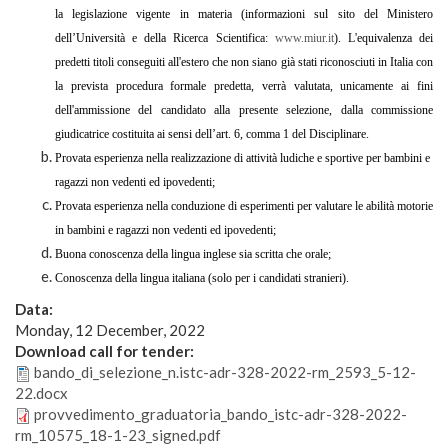
la legislazione vigente in materia (informazioni sul sito del Ministero
dell’Università e della Ricerca Scientifica:
www.miur.it
). L'equivalenza dei
predetti titoli conseguiti all'estero che non siano già stati riconosciuti in Italia con
la prevista procedura formale predetta, verrà valutata, unicamente ai fini
dell'ammissione del candidato alla presente selezione, dalla commissione
giudicatrice costituita ai sensi dell’art. 6, comma 1 del Disciplinare.
Provata esperienza nella realizzazione di attività ludiche e sportive per bambini e
ragazzi non vedenti ed ipovedenti;
Provata esperienza nella conduzione di esperimenti per valutare le abilità motorie
in bambini e ragazzi non vedenti ed ipovedenti;
Buona conoscenza della lingua inglese sia scritta che orale;
Conoscenza della lingua italiana (solo per i candidati stranieri).
Data:
Monday, 12 December, 2022
Download call for tender:
bando_di_selezione_n.istc-adr-328-2022-rm_2593_5-12-
22.docx
provvedimento_graduatoria_bando_istc-adr-328-2022-
rm_10575_18-1-23_signed.pdf