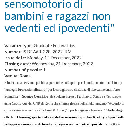
sensomotorio di
bambini e ragazzi non
vedenti ed ipovedenti"
Vacancy type:
Graduate Fellowships
Number:
ISTC-AdR-328-2022-RM
Issue date:
Monday, 12 December, 2022
Closing date:
Wednesday, 21 December, 2022
Number of people:
1
Venue:
Roma
È indetta una selezione pubblica, per titoli e colloquio, per il conferimento di n. 1 (uno) -
“
Assegni Professionalizzanti
” per lo svolgimento di attività di ricerca inerenti l’Area
Scientifica
"
"
Scienze Cognitive
" da svolgersi presso l’
Istituto di Scienze e Tecnologie
della Cognizione
del CNR di Roma che effettua ricerca nell'ambito progetto “Accordo di
collaborazione scientifica con Ernst & Young
”
,
per la seguente tematica:
"
Studio degli
effetti del training sportivo offerto dall'associazione sportiva Real Eyes Sport sullo
sviluppo sensomotorio di bambini e ragazzi non vedenti ed ipovedenti”
,
sotto la