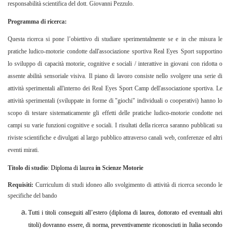
responsabilità scientifica del dott. Giovanni Pezzulo.
Programma di ricerca:
Questa ricerca si pone l’obiettivo di studiare sperimentalmente se e in che misura le
pratiche ludico-motorie condotte dall'associazione sportiva Real Eyes Sport supportino
lo sviluppo di capacità motorie, cognitive e sociali / interattive in giovani con ridotta o
assente abilità sensoriale visiva. Il piano di lavoro consiste nello svolgere una serie di
attività sperimentali all'interno dei Real Eyes Sport Camp dell'associazione sportiva. Le
attività sperimentali (sviluppate in forme di "giochi" individuali o cooperativi) hanno lo
scopo di testare sistematicamente gli effetti delle pratiche ludico-motorie condotte nei
campi su varie funzioni cognitive e sociali. I risultati della ricerca saranno pubblicati su
riviste scientifiche e divulgati al largo pubblico attraverso canali web, conferenze ed altri
eventi mirati.
Titolo di studio
:
Diploma di laurea
in
Scienze Motorie
Requisiti:
Curriculum di studi idoneo allo svolgimento di attività di ricerca secondo le
specifiche del bando
Tutti i titoli conseguiti all’estero (diploma di laurea, dottorato ed eventuali altri
titoli) dovranno essere, di norma, preventivamente riconosciuti in Italia secondo