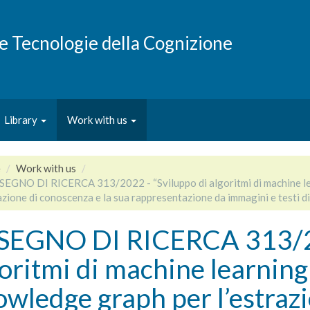
e e Tecnologie della Cognizione
Library
Work with us
e
Work with us
SEGNO DI RICERCA 313/2022 - “Sviluppo di algoritmi di machine le
azione di conoscenza e la sua rappresentazione da immagini e testi di 
SEGNO DI RICERCA 313/20
oritmi di machine learning
wledge graph per l’estraz