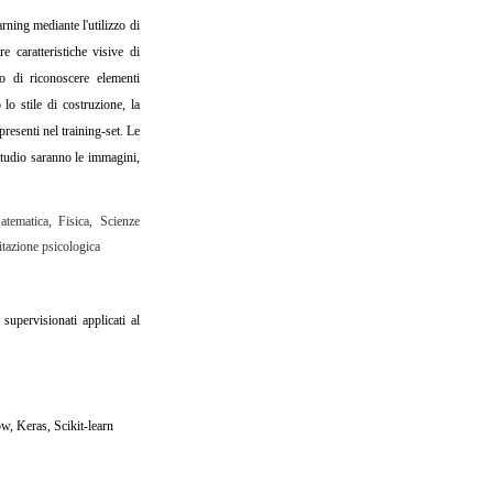
rning mediante l'utilizzo di
e caratteristiche visive di
o di riconoscere elementi
 lo stile di costruzione, la
presenti nel training-set. Le
studio saranno le immagini,
atematica, Fisica, Scienze
itazione psicologica
supervisionati applicati al
, Keras, Scikit-learn