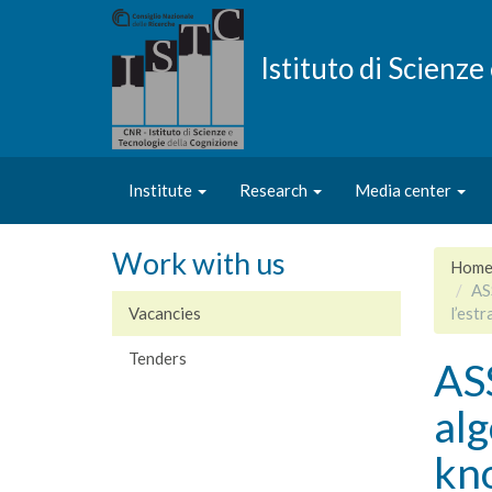
Skip
to
main
Istituto di Scienz
content
Institute
Research
Media center
Work with us
Hom
AS
Vacancies
l’estr
Tenders
AS
alg
kno