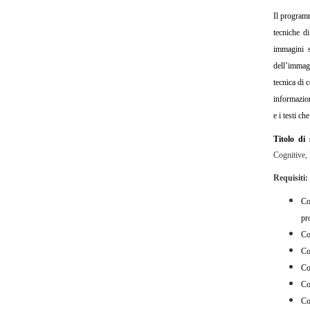
Il programm
tecniche d
immagini s
dell’immagi
tecnica di 
informazion
e i testi ch
Titolo di
Cognitive, 
Requisiti:
Co
pr
Co
Co
Co
Co
Co