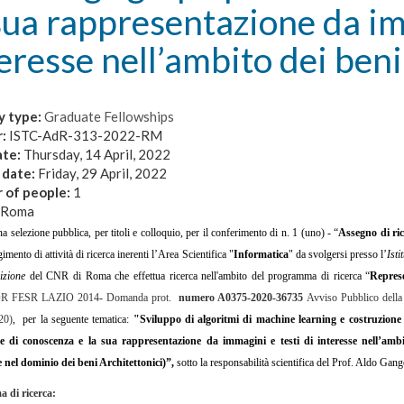
sua rappresentazione da im
eresse nell’ambito dei beni 
y type:
Graduate Fellowships
r:
ISTC-AdR-313-2022-RM
ate:
Thursday, 14 April, 2022
 date:
Friday, 29 April, 2022
 of people:
1
Roma
na selezione pubblica, per titoli e colloquio, per il conferimento di n. 1 (uno) - “
Assegno di ric
imento di attività di ricerca inerenti l’Area Scientifica "
Informatica
" da svolgersi presso l’
Isti
nizione
del CNR di Roma che effettua ricerca nell'ambito del programma di ricerca “
Represe
R FESR LAZIO 2014
-
Domanda prot.
numero A0375-2020-36735
Avviso Pubblico della
20)
, per la seguente tematica:
"Sviluppo di algoritmi di machine learning e costruzion
ne di conoscenza e la sua rappresentazione da immagini e testi di interesse nell’ambi
e nel dominio dei beni Architettonici)”,
sotto la responsabilità scientifica del
Prof. Aldo Gang
 di ricerca: