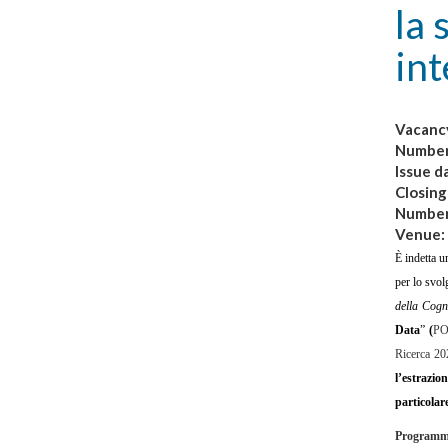
la 
int
Vacanc
Numbe
Issue d
Closing
Number
Venue:
È indetta u
per lo svolg
della Cog
Data
”
(
PO
Ricerca 20
l’estrazio
particolar
Programma