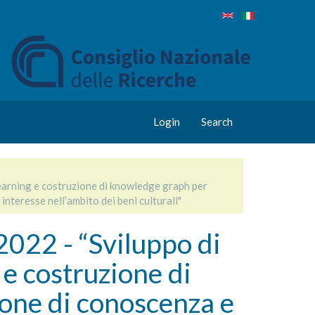
Login
Search
arning e costruzione di knowledge graph per
interesse nell’ambito dei beni culturali"
22 - “Sviluppo di
 e costruzione di
ione di conoscenza e