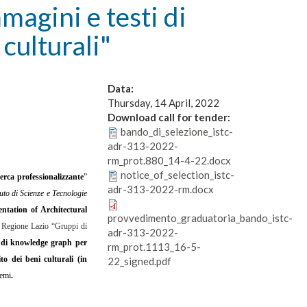
magini e testi di
culturali"
Data:
Thursday, 14 April, 2022
Download call for tender:
bando_di_selezione_istc-
adr-313-2022-
rm_prot.880_14-4-22.docx
notice_of_selection_istc-
erca professionalizzante
”
adr-313-2022-rm.docx
tuto di Scienze e Tecnologie
ntation of Architectural
provvedimento_graduatoria_bando_istc-
 Regione Lazio “Gruppi di
adr-313-2022-
e di knowledge graph per
rm_prot.1113_16-5-
to dei beni culturali (in
22_signed.pdf
emi
.