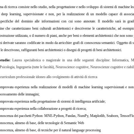
a di ricerca consiste nello studio, nella progettazione e nello sviluppo di sistemi di machine lea
i deep learning, supervisionate e non, per la realizzazione di un modello capace di associar
pecifiche del dominio alle informazioni con cui sono annotate. Il modello sarà in grad
ne che caratterizzano beni culturali architettonici e descriverne le caratteristiche, ad esempio
costruzione utilizzata, o il numero di piani, anche per beni o elementi architettonici che non sono 
i derivate saranno codificate in modo da arricchire grafi di conoscenza semantici. Oggetto di 
e le descrivono, raffiguranti beni architettonici o disegni di progetti di beni architettonici.
 studio:
Laurea specialistica o magistrale in una delle seguenti discipline: Informatica, M
Psicologia, Ingegneria (tutte le facoltà), Neuroscience cognitive, Neuroscienze cognitive e riabil
curriculum professionale idoneo allo svolgimento di attività di ricerca
mprovata esperienza nella realizzazione di modelli di machine learning supervisionati e non 
ocessamento delle immagini;
mprovata esperienza nella progettazione di sistemi di intelligenza artificiale;
mprovata esperienza nella collaborazione a progetti di ricerca;
noscenza dei pacchetti Python: MNE-Python, Pandas, NumPy, Matplotlib, Seaborn, TensorFlow
noscenza, almeno di base, delle tecnologie di Semantic Web
noscenza, almeno di base, di tecniche per il natural language processing