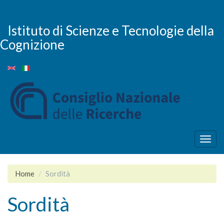
Skip
to
main
Istituto di Scienze e Tecnologie della
content
Cognizione
Togg
navig
Home
Sordità
Sordità