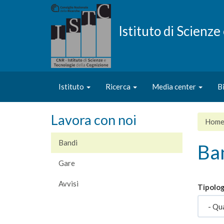
Salta
al
contenuto
Istituto di Scienz
principale
Istituto
Ricerca
Media center
B
Lavora con noi
Hom
Bandi
Ban
Gare
Avvisi
Tipolog