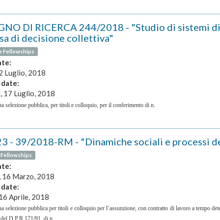
NO DI RICERCA 244/2018 - "Studio di sistemi dina
sa di decisione collettiva"
e Fellowships
ate:
2 Luglio, 2018
 date:
, 17 Luglio, 2018
a selezione pubblica, per titoli e colloquio, per il conferimento di n.
23 - 39/2018-RM - "Dinamiche sociali e processi de
 Fellowships
ate:
, 16 Marzo, 2018
 date:
16 Aprile, 2018
na selezione pubblica per titoli e colloquio per l’assunzione, con contratto di lavoro a tempo de
3 del D.P.R.171/91, di n.