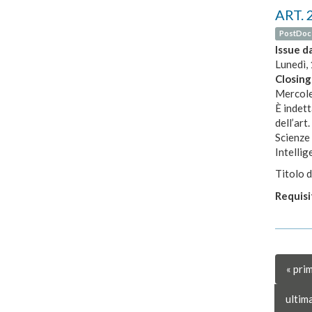
ART. 2
PostDoc
Issue d
Lunedì,
Closing
Mercole
È indett
dell’art
Scienze 
Intellige
Titolo d
Requisit
« pri
ultima