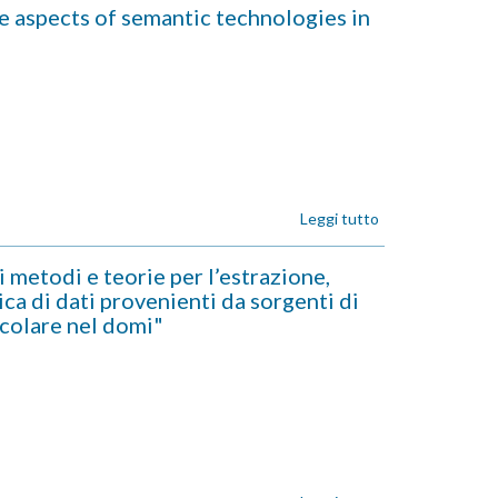
DI
aspects of semantic technologies in
RICERCA
247/2018
-
"Studio
di
sistemi
dinamici
e
sistemi
multi-
Leggi tutto
su
agente
ASSEGNO
relativi
DI
etodi e teorie per l’estrazione,
a
RICERCA
ca di dati provenienti da sorgenti di
problemi
246/2018
di
icolare nel domi"
-
presa
"Social
di
and
decisione
cognitive
collettiva"
aspects
of
semantic
technologies
in