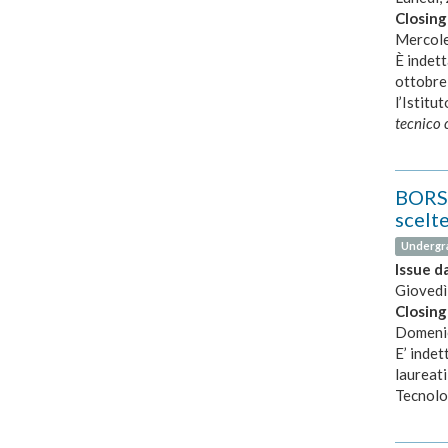
Closing
Mercole
È indett
ottobre
l’Istitu
tecnico 
BORSA
scelt
Undergr
Issue d
Giovedì
Closing
Domenic
E’ indet
laureati
Tecnolo