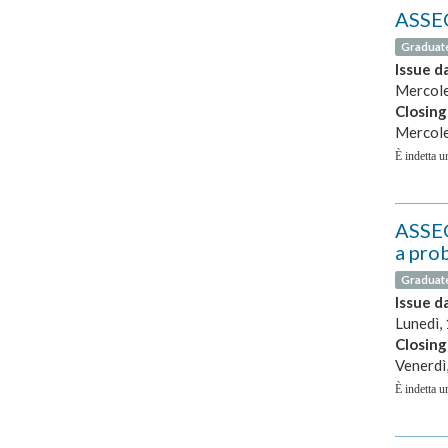
ASSEG
Graduat
Issue d
Mercole
Closing
Mercole
È indetta un
ASSEG
a prob
Graduat
Issue d
Lunedì,
Closing
Venerdì
È indetta un