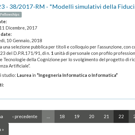
3 - 38/2017-RM - "Modelli simulativi della Fiducia 
 Fellowships
ate:
 11 Dicembre, 2017
 date:
dì, 10 Gennaio, 2018
a una selezione pubblica per titoli e colloquio per l’assunzione, con 
. 23 del D.P.R.171/91, di n.
1
unità di personale con profilo profession
e Tecnologie della Cognizione per lo svolgimento del progetto di rice
nza Artificiale”.
i studio:
Laurea
in
“Ingegneria Informatica o Informatica”
i:
ma
‹ precedente
…
18
19
20
21
22
 »