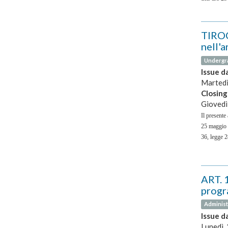
TIROC
nell'
Undergr
Issue d
Martedì
Closing
Giovedì
Il presente
25 maggio 2
36, legge 2
ART. 
progra
Administ
Issue d
Lunedì,