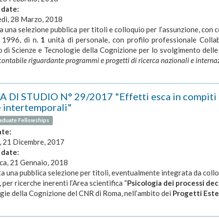
 date:
dì, 28 Marzo, 2018
a una selezione pubblica per titoli e colloquio per l’assunzione, con c
 1996, di n.
1
unità di personale, con profilo professionale Collab
to di Scienze e Tecnologie della Cognizione per lo svolgimento delle
contabile riguardante programmi e progetti di ricerca nazionali e internaz
 DI STUDIO N° 29/2017 "Effetti esca in compiti dec
e intertemporali"
aduate Fellowships
ate:
, 21 Dicembre, 2017
 date:
a, 21 Gennaio, 2018
ta una pubblica selezione per titoli, eventualmente integrata da colloq
, per ricerche inerenti l’Area scientifica “
Psicologia dei processi dec
gie della Cognizione del CNR di Roma, nell’ambito dei
Progetti Este