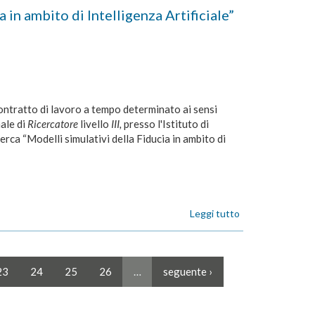
progetti
DI
in ambito di Intelligenza Artificiale”
di
STUDIO
ricerca
N°
nazionali
29/2017
e
"Effetti
internazionali”
esca
in
compiti
contratto di lavoro a tempo determinato ai sensi
decisionali
ale di
Ricercatore
livello
III,
presso l'Istituto di
in
rca “Modelli simulativi della Fiducia in ambito di
condizioni
di
rischio
e
in
scelte
Leggi tutto
su
intertemporali"
ART.
23
-
38/2017-
23
24
25
26
…
seguente ›
RM
-
"Modelli