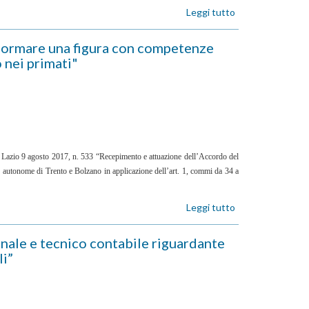
sorgenti
relativi
Leggi tutto
su
di
a
ART.
natura,
problemi
23
formare una figura con competenze
formato
di
-
 nei primati"
e
presa
39/2018-
modelli
di
RM
concettuali
decisione
-
differenti.
collettiva"
"Dinamiche
In
sociali
particolare
e
nel
processi
domi"
decisionali”
del Lazio 9 agosto 2017, n. 533 “Recepimento e attuazione dell’Accordo del
e autonome di Trento e Bolzano in applicazione dell’art. 1, commi da 34 a
Leggi tutto
su
TIROCINIO
TF
nale e tecnico contabile riguardante
02-
li”
2018-
RM
"Obiettivo
del