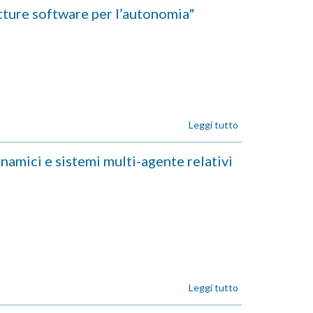
ure software per l’autonomia"
Leggi tutto
su
ASSEGNO
DI
mici e sistemi multi-agente relativi
RICERCA
243/2018
-
"Sviluppo
di
architetture
software
per
l’autonomia"
Leggi tutto
su
ASSEGNO