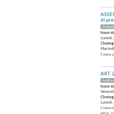
ASSEG
di pre
Graduat
Issue d
Lunedì, 
Closing
Martedì
È indetta un
ART. 
PostDoc
Issue d
Venerdì
Closing
Lunedì, 
È indetta u
dell’art. 2