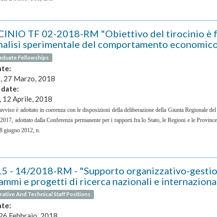
INIO TF 02-2018-RM "Obiettivo del tirocinio è 
analisi sperimentale del comportamento economico
aduate Fellowships
ate:
, 27 Marzo, 2018
 date:
, 12 Aprile, 2018
 avviso è adottato in coerenza con le disposizioni della deliberazione della Giunta Regionale 
017, adottato dalla Conferenza permanente per i rapporti fra lo Stato, le Regioni e le Provinc
8 giugno 2012, n.
15 - 14/2018-RM - "Supporto organizzativo-gestio
mmi e progetti di ricerca nazionali e internaziona
rative And Technical Staff Positions
ate:
 26 Febbraio, 2018