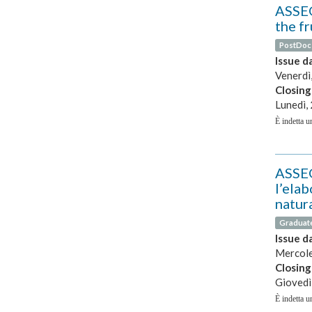
ASSEG
the fr
PostDoc
Issue d
Venerdì
Closing
Lunedì,
È indetta un
ASSEG
l’elab
natura
Graduat
Issue d
Mercole
Closing
Giovedì
È indetta un