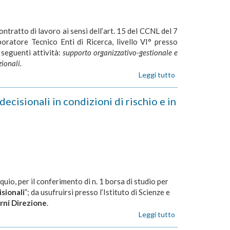
tirocinio
è
formare
ontratto di lavoro ai sensi dell’art. 15 del CCNL del 7
una
oratore Tecnico Enti di Ricerca, livello VI°
presso
figura
con
 seguenti attività:
supporto organizzativo-gestionale e
competenze
ionali.
nell'analisi
Leggi tutto
su
sperimentale
ART.
del
15
isionali in condizioni di rischio e in
comportamento
-
economico
14/2018-
nei
RM
primati"
-
"Supporto
organizzativo-
gestionale
e
uio, per il conferimento di n. 1 borsa di studio per
tecnico
isionali
”; da usufruirsi presso l’Istituto di Scienze e
contabile
riguardante
rni Direzione
.
programmi
Leggi tutto
su
e
BORSA