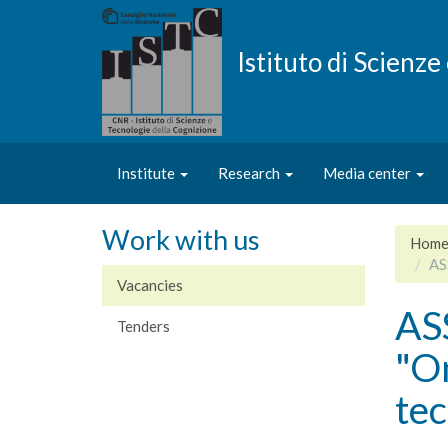
Skip
to
main
Istituto di Scienz
content
Institute
Research
Media center
Work with us
Hom
AS
Vacancies
AS
Tenders
"On
te