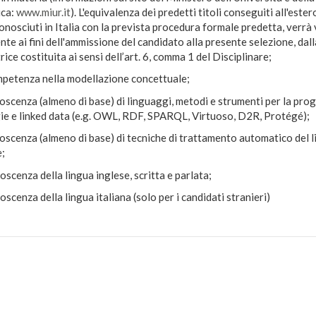
ica:
www.miur.it
). L'equivalenza dei predetti titoli conseguiti all'este
conosciuti in Italia con la prevista procedura formale predetta, verrà 
te ai fini dell'ammissione del candidato alla presente selezione, da
rice costituita ai sensi dell’art. 6, comma 1 del Disciplinare;
etenza nella modellazione concettuale;
cenza (almeno di base) di linguaggi, metodi e strumenti per la prog
ie e linked data (e.g. OWL, RDF, SPARQL, Virtuoso, D2R, Protégé);
scenza (almeno di base) di tecniche di trattamento automatico del 
;
cenza della lingua inglese, scritta e parlata;
cenza della lingua italiana (solo per i candidati stranieri)