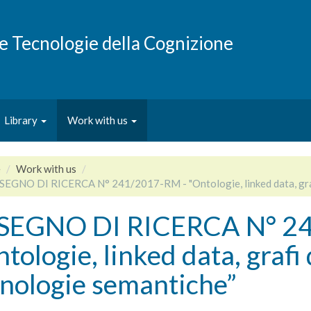
e e Tecnologie della Cognizione
Library
Work with us
e
Work with us
SEGNO DI RICERCA N° 241/2017-RM - "Ontologie, linked data, graf
SEGNO DI RICERCA N° 24
tologie, linked data, grafi
cnologie semantiche”