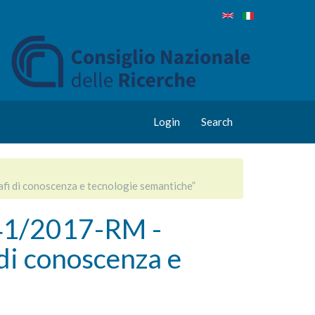
Login
Search
i di conoscenza e tecnologie semantiche”
1/2017-RM -
 di conoscenza e