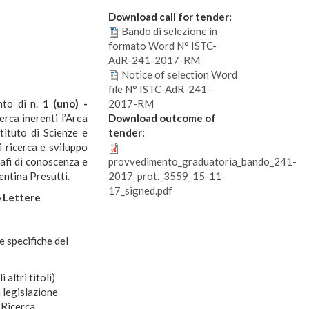
Download call for tender:
Bando di selezione in
formato Word N° ISTC-
AdR-241-2017-RM
Notice of selection Word
file N° ISTC-AdR-241-
ento di n.
1 (uno) -
2017-RM
erca inerenti l’Area
Download outcome of
tituto di Scienze e
tender:
 ricerca e sviluppo
rafi di conoscenza e
provvedimento_graduatoria_bando_241-
entina Presutti.
2017_prot._3559_15-11-
17_signed.pdf
o Lettere
e specifiche del
 altri titoli)
 legislazione
 Ricerca