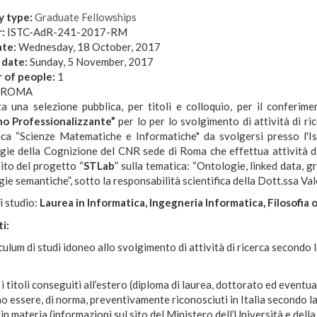
y type:
Graduate Fellowships
r:
ISTC-AdR-241-2017-RM
ate:
Wednesday, 18 October, 2017
 date:
Sunday, 5 November, 2017
 of people:
1
ROMA
ta una selezione pubblica, per titoli e colloquio, per il conferim
o Professionalizzante”
per lo per lo svolgimento di attività di ric
fica “Scienze Matematiche e Informatiche" da svolgersi presso l'Is
gie della Cognizione del CNR sede di Roma che effettua attività di
ito del progetto “
STLab
” sulla tematica: “Ontologie, linked data, g
ie semantiche”, sotto la responsabilità scientifica della Dott.ssa Val
i studio:
Laurea in Informatica, Ingegneria Informatica, Filosofia 
i:
culum di studi idoneo allo svolgimento di attività di ricerca secondo l
 i titoli conseguiti all’estero (diploma di laurea, dottorato ed eventuali
 essere, di norma, preventivamente riconosciuti in Italia secondo la
in materia (informazioni sul sito del Ministero dell’Università e della