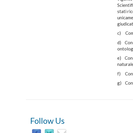
Scientif
stati ri
unicamen
giudicat
c) Comp
d) Conos
ontolog
e) Cono
naturale
f) Conos
g) Conos
Follow Us