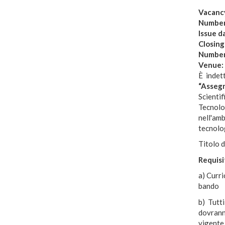
Vacanc
Numbe
Issue d
Closing
Number
Venue:
È indet
“Assegn
Scienti
Tecnolo
nell'amb
tecnolog
Titolo d
Requisit
a) Curri
bando
b) Tutti
dovranno
vigente 