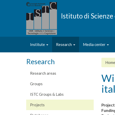
Skip
to
main
Istituto di Scienz
content
Institute
Research
Media center
Research
Hom
Research areas
Wik
Groups
ita
ISTC Groups & Labs
Projects
Project
Fundin