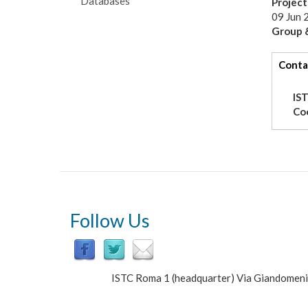
Databases
Projec
09 Jun 
Group &
tabs
Conta
IS
Co
Follow Us
ISTC Roma 1 (headquarter) Via Giandomen