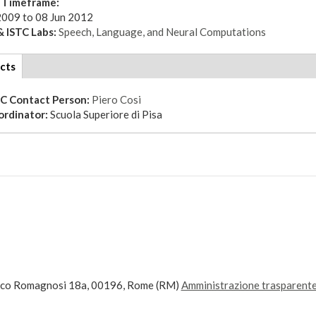
t Timeframe:
2009
to
08 Jun 2012
 ISTC Labs:
Speech, Language, and Neural Computations
cts
(active
tab)
TC Contact Person:
Piero Cosi
ordinator:
Scuola Superiore di Pisa
ico Romagnosi 18a, 00196, Rome (RM)
Amministrazione trasparent