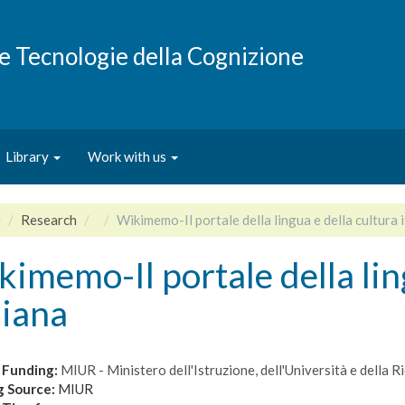
e e Tecnologie della Cognizione
Library
Work with us
e
Research
Wikimemo-Il portale della lingua e della cultura i
imemo-Il portale della ling
liana
 Funding:
MIUR - Ministero dell'Istruzione, dell'Università e della R
g Source:
MIUR