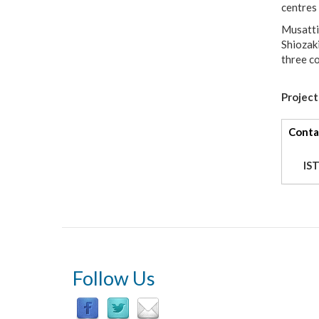
centres
Musatti
Shiozak
three c
Project
tabs
Conta
IS
Follow Us