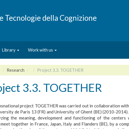
e e Tecnologie della Cognizione
Library
Work with us
e
Research
Project 3.3. TOGETHER
oject 3.3. TOGETHER
nsnational project TOGETHER was carried out in collaboration with
iversity de Paris 13 (FR) and University of Ghent (BE) (2010-2014).
yzing the meaning, development and functioning of the centers 
 meet together in France, Japan, Italy and Flanders (BE), by a comp