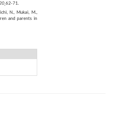
20¸
62-71.
chi, N., Mukai, M.,
dren and parents in