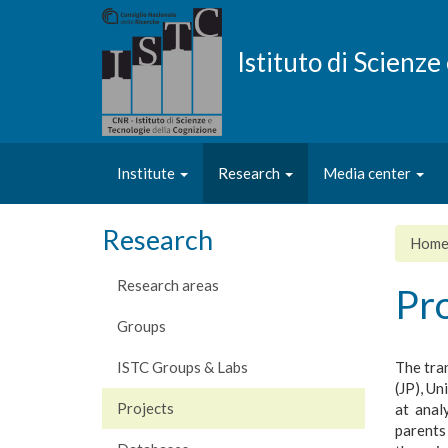
Skip
to
main
Istituto di Scienz
content
Institute
Research
Media center
Research
Hom
Research areas
Pr
Groups
ISTC Groups & Labs
The tra
(JP), Un
Projects
at anal
parents