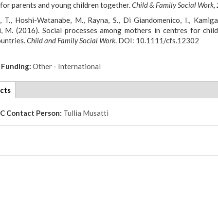
 for parents and young children together.
Child & Family Social Work, 
, T., Hoshi-Watanabe, M., Rayna, S., Di Giandomenico, I., Kamigai
i, M. (2016). Social processes among mothers in centres for chil
ountries.
Child and Family Social Work
. DOI: 10.1111/cfs.12302
 Funding:
Other - International
cts
(active
tab)
TC Contact Person:
Tullia Musatti