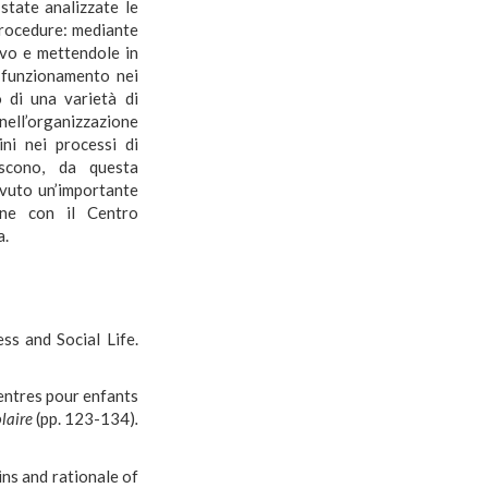
 state analizzate le
 procedure: mediante
ivo e mettendole in
l funzionamento nei
o di una varietà di
 nell’organizzazione
ini nei processi di
iscono, da questa
 avuto un’importante
one con il Centro
a.
ss and Social Life.
centres pour enfants
olaire
(pp. 123-134)
.
ins and rationale of