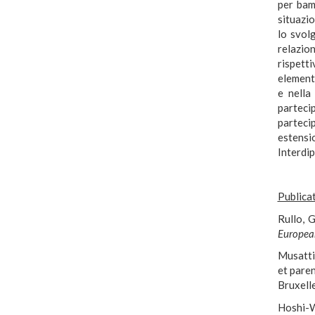
per bamb
situazio
lo svol
relazio
rispett
elementi
e nella
partec
partecip
estens
Interdi
Publica
Rullo, 
European
Musatti,
et paren
Bruxelle
Hoshi-Wa