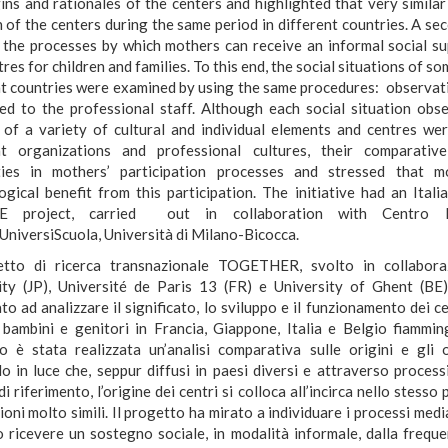
ins and rationales of the centers and highlighted that very similar
 of the centers during the same period in different countries. A se
y the processes by which mothers can receive an informal social s
res for children and families. To this end, the social situations of so
nt countries were examined by using the same procedures: observat
ed to the professional staff. Although each social situation obs
 of a variety of cultural and individual elements and centres we
nt organizations and professional cultures, their comparativ
ities in mothers’ participation processes and stressed that 
ogical benefit from this participation. The initiative had an Itali
E project, carried out in collaboration with Centro Int
UniversiScuola, Università di Milano-Bicocca.
etto di ricerca transnazionale TOGETHER, svolto in collabora
ity (JP), Université de Paris 13 (FR) e University of Ghent (BE
ato ad analizzare il significato, lo sviluppo e il funzionamento dei 
 bambini e genitori in Francia, Giappone, Italia e Belgio fiammi
o è stata realizzata un’analisi comparativa sulle origini e gli o
 in luce che, seppur diffusi in paesi diversi e attraverso processi
di riferimento, l’origine dei centri si colloca all’incirca nello stess
oni molto simili. Il progetto ha mirato a individuare i processi media
 ricevere un sostegno sociale, in modalità informale, dalla freque