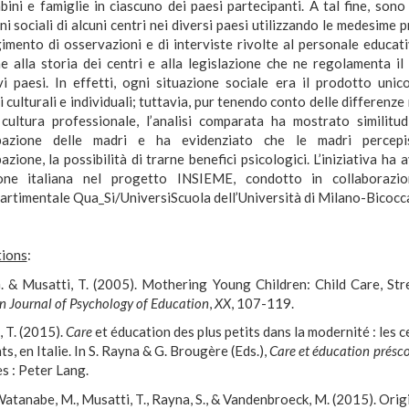
ini e famiglie in ciascuno dei paesi partecipanti. A tal fine, sono
ni sociali di alcuni centri nei diversi paesi utilizzando le medesime
gimento di osservazioni e di interviste rivolte al personale educat
ne alla storia dei centri e alla legislazione che ne regolamenta i
ivi paesi. In effetti, ogni situazione sociale era il prodotto unic
 culturali e individuali; tuttavia, pur tenendo conto delle differenze
 cultura professionale, l’analisi comparata ha mostrato similitud
ipazione delle madri e ha evidenziato che le madri percep
azione, la possibilità di trarne benefici psicologici. L’iniziativa ha
ione italiana nel progetto INSIEME, condotto in collaborazi
partimentale Qua_Si/UniversiScuola dell’Università di Milano-Bicocc
tions
:
G. & Musatti, T. (2005). Mothering Young Children: Child Care, Stre
 Journal of Psychology of Education
,
XX
, 107-119.
 T. (2015).
Care
et éducation des plus petits dans la modernité : les 
ts, en Italie. In S. Rayna & G. Brougère
(Eds.),
Care et éducation présc
s : Peter Lang.
tanabe, M., Musatti, T., Rayna, S., & Vandenbroeck, M. (2015). Orig