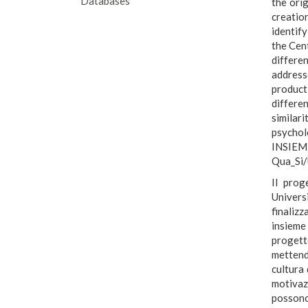
Databases
the orig
creation
identif
the Cent
differe
address
product
differe
similar
psychol
INSIEM
Qua_Si/
Il prog
Univers
finalizz
insieme
progett
mettendo
cultura 
motivazi
possono