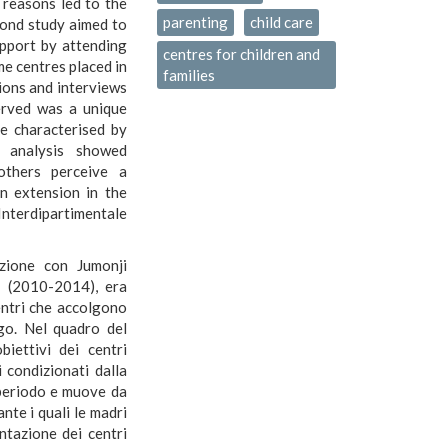
 reasons led to the
parenting
child care
cond study aimed to
upport by attending
centres for children and
me centres placed in
families
ions and interviews
erved was a unique
re characterised by
e analysis showed
mothers perceive a
an extension in the
erdipartimentale
zione con Jumonji
) (2010-2014), era
centri che accolgono
ngo. Nel quadro del
biettivi dei centri
 condizionati dalla
o periodo e muove da
nte i quali le madri
ntazione dei centri