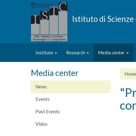
Skip
to
main
Istituto di Scienz
content
Institute
Research
Media center
Media center
Hom
News
"Pr
Events
co
Past Events
Video