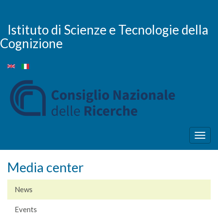
Skip
to
main
Istituto di Scienze e Tecnologie della
content
Cognizione
Togg
navig
Media center
News
Events