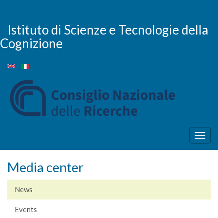
Skip
to
main
Istituto di Scienze e Tecnologie della
content
Cognizione
Togg
navig
Media center
News
Events