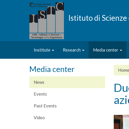
Skip
to
main
Istituto di Scienz
content
Institute
Research
Media center
Media center
Hom
News
Due
Events
azi
Past Events
Video