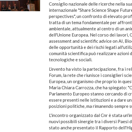
Consiglio nazionale delle ricerche nella s
internazionale "Share Science Shape Future.
perspectives", un confronto di elevato profi
tratta di un tema fondamentale per affrontar
ambientale, attualmente al centro di un an
dell'Unione Europea. Nel corso dei lavori, 
assessment and scientific advice on AI, Bi
delle opportunità e dei rischi legati all'util
comunità scientifica può realizzare azioni di
tecnologiche e sociali.
L'evento ha visto la partecipazione, fra i 
Forum, la rete che riunisce i consiglieri sci
Europea, un organismo che proprio in ques
Maria Chiara Carrozza, che ha spiegato: "
Parlamento Europeo stanno cercando di crea
essere presenti nelle istituzioni e a dare u
posizioni politiche, ma rimanendo sempre sul
L'incontro organizzato dal Cnr è stata un'
nuovi possibili sinergie tra i diversi Paesi 
stato anche presentato il Rapporto dell'Hi