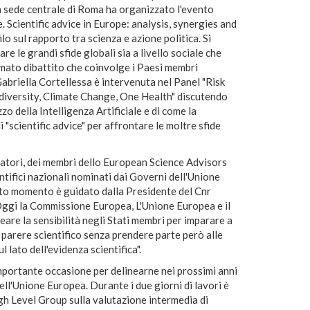
ua sede centrale di Roma ha organizzato l'evento
 Scientific advice in Europe: analysis, synergies and
lo sul rapporto tra scienza e azione politica. Si
e le grandi sfide globali sia a livello sociale che
imato dibattito che coinvolge i Paesi membri
Gabriella Cortellessa è intervenuta nel Panel "Risk
odiversity, Climate Change, One Health" discutendo
izzo della Intelligenza Artificiale e di come la
 "scientific advice" per affrontare le moltre sfide
relatori, dei membri dello European Science Advisors
entifici nazionali nominati dai Governi dell'Unione
to momento è guidato dalla Presidente del Cnr
Oggi la Commissione Europea, L'Unione Europea e il
re la sensibilità negli Stati membri per imparare a
n parere scientifico senza prendere parte però alle
 lato dell'evidenza scientifica".
importante occasione per delinearne nei prossimi anni
dell'Unione Europea. Durante i due giorni di lavori è
gh Level Group sulla valutazione intermedia di