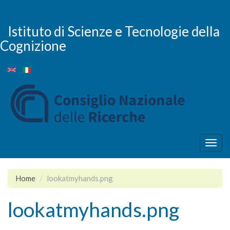
Skip
to
main
Istituto di Scienze e Tecnologie della
content
Cognizione
Togg
navig
Home
lookatmyhands.png
lookatmyhands.png