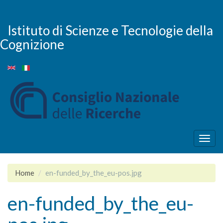
Skip
to
main
Istituto di Scienze e Tecnologie della
content
Cognizione
Togg
navig
Home
en-funded_by_the_eu-pos.jpg
en-funded_by_the_eu-