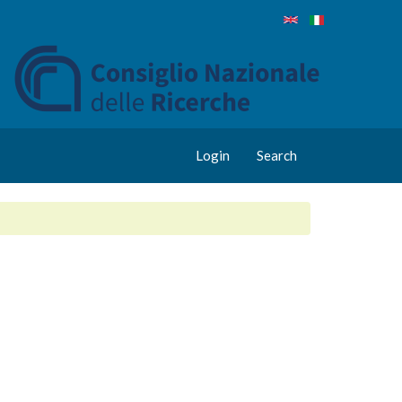
Login
Search