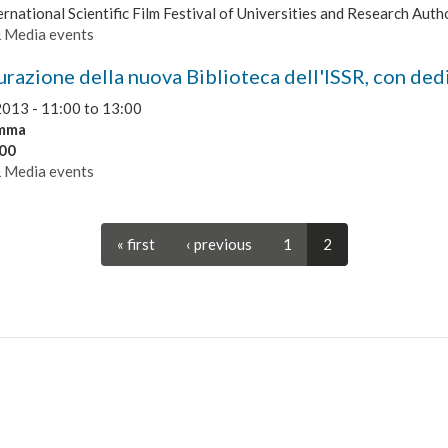
ernational Scientific Film Festival of Universities and Research Autho
& Media events
urazione della nuova Biblioteca dell'ISSR, con ded
2013 -
11:00
to
13:00
mma
.00
& Media events
« first
‹ previous
1
2