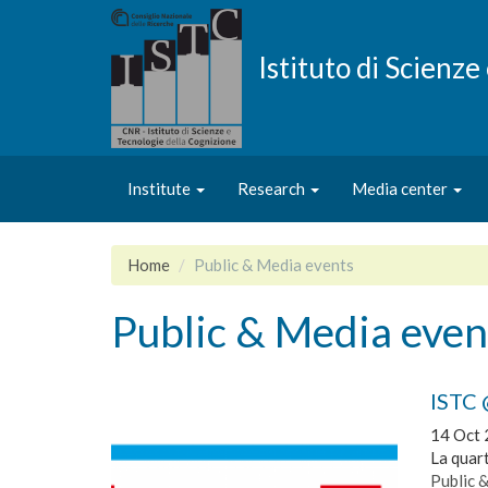
Skip
to
main
Istituto di Scienz
content
Institute
Research
Media center
Home
Public & Media events
Public & Media even
ISTC 
14 Oct 
La quar
Public 