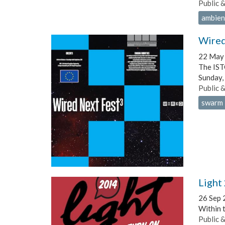
Public 
ambient
Wired
22 May 
The ISTC
Sunday,
Public 
swarm 
Light
26 Sep 
Within 
Public 