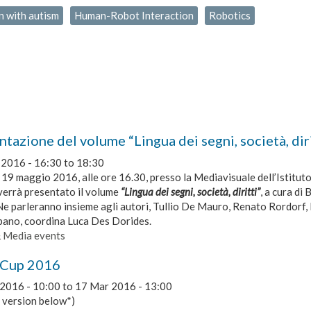
n with autism
Human-Robot Interaction
Robotics
tazione del volume “Lingua dei segni, società, diri
 2016 -
16:30
to
18:30
 19 maggio 2016, alle ore 16.30, presso la Mediavisuale dell’Istitu
verrà presentato il volume
“Lingua dei segni, società, diritti”
, a cura di
e parleranno insieme agli autori, Tullio De Mauro, Renato Rordorf, 
pano, coordina Luca Des Dorides.
& Media events
Cup 2016
2016 - 10:00
to
17 Mar 2016 - 13:00
n version below*)