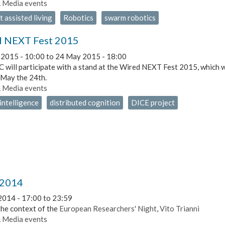
& Media events
 assisted living
Robotics
swarm robotics
 NEXT Fest 2015
2015 - 10:00
to
24 May 2015 - 18:00
 will participate with a stand at the Wired NEXT Fest 2015, which wi
 May the 24th.
& Media events
intelligence
distributed cognition
DICE project
 2014
2014 -
17:00
to
23:59
the context of the
European Researchers' Night
,
Vito Trianni
& Media events