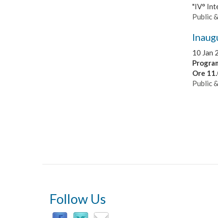
"IV° Int
Public 
Inaug
10 Jan 
Progra
Ore 11
Public 
Follow Us