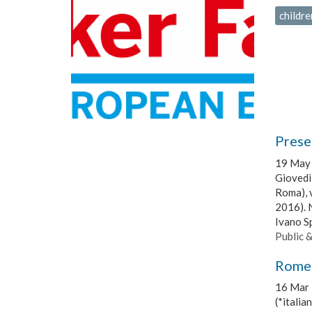
childre
Presen
19 May
Giovedì
Roma), 
2016). N
Ivano S
Public 
Rome
16 Mar 
(*italia