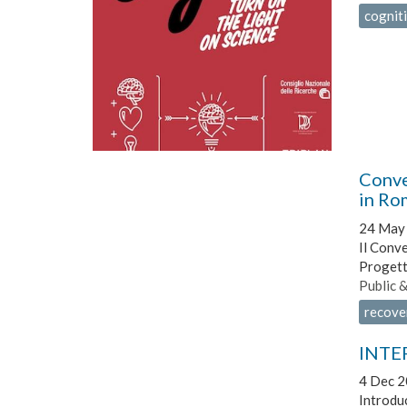
cognit
Conveg
in Ro
24 May
Il Conve
Progett
Public 
recover
INTER
4 Dec 2
Introdu