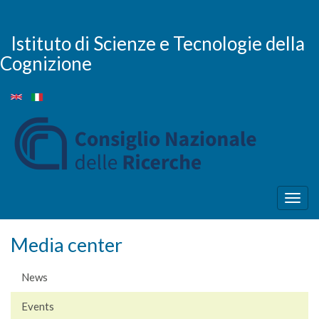
Skip
to
main
Istituto di Scienze e Tecnologie della
content
Cognizione
Togg
navig
Media center
News
Events