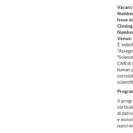
Vacanc
Numbe
Issue d
Closing
Number
Venue:
È indet
“Assegno
"Scienze
CNR di 
human p
correla
scientif
Program
Il prog
cortical
di dati 
e motor
nuovi mo