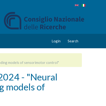
Login
Search
ding models of sensorimotor control"
024 - "Neural
ng models of