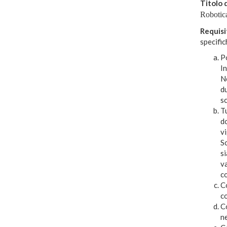
Titolo 
Robotica
Requisi
specific
Po
In
Ne
du
sc
Tu
do
vi
Sc
si
va
co
Co
co
Co
n