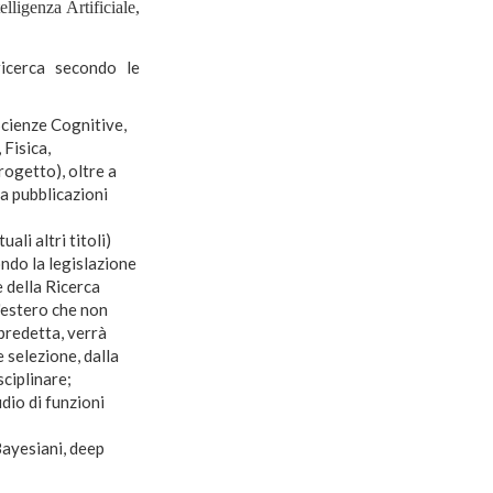
lligenza Artificiale,
ricerca secondo le
 Scienze Cognitive,
 Fisica,
rogetto), oltre a
a pubblicazioni
ali altri titoli)
ndo la legislazione
e della Ricerca
l'estero che non
 predetta, verrà
 selezione, dalla
sciplinare;
dio di funzioni
Bayesiani, deep