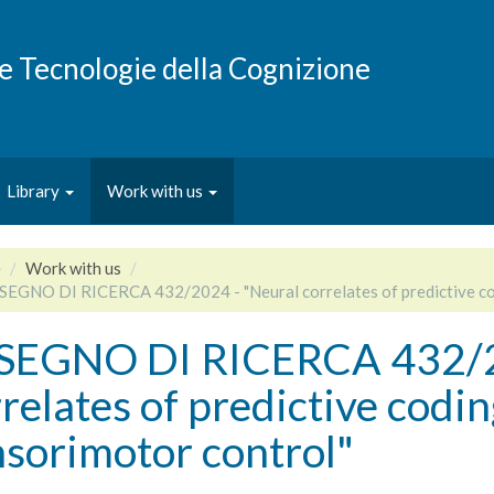
e e Tecnologie della Cognizione
Library
Work with us
e
Work with us
SEGNO DI RICERCA 432/2024 - "Neural correlates of predictive co
SEGNO DI RICERCA 432/2
relates of predictive codi
sorimotor control"