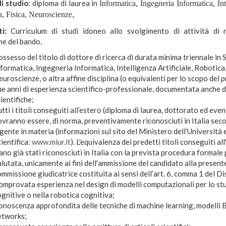
di studio
: diploma di laurea in
Informatica, Ingegneria Informatica, Inte
, Fisica, Neuroscienze,
ti:
Curriculum di studi idoneo allo svolgimento di attività di 
he del bando.
ssesso del titolo di dottore di ricerca di durata minima triennale in
formatica, Ingegneria Informatica, Intelligenza Artificiale, Robotica,
uroscienze, o altra affine disciplina (o equivalenti per lo scopo del p
e anni di esperienza scientifico-professionale, documentata anche d
ientifiche;
tti i titoli conseguiti all’estero (diploma di laurea, dottorato ed eventu
vranno essere, di norma, preventivamente riconosciuti in Italia seco
gente in materia (informazioni sul sito del Ministero dell’Università 
ientifica:
www.miur.it
). L'equivalenza dei predetti titoli conseguiti al
ano già stati riconosciuti in Italia con la prevista procedura formale
lutata, unicamente ai fini dell'ammissione del candidato alla presente
mmissione giudicatrice costituita ai sensi dell’art. 6, comma 1 del Di
mprovata esperienza nel design di modelli computazionali per lo stu
gnitive o nella robotica cognitiva;
noscenza approfondita delle tecniche di machine learning, modelli 
etworks;