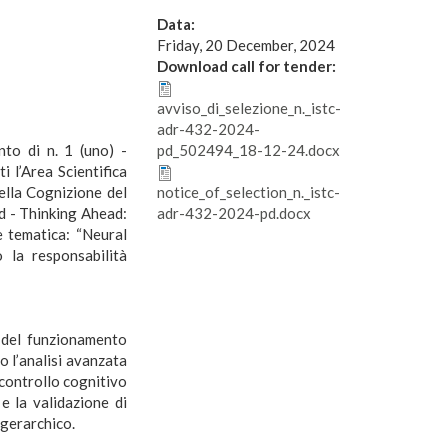
Data:
Friday, 20 December, 2024
Download call for tender:
avviso_di_selezione_n._istc-
adr-432-2024-
nto di n. 1 (uno) -
pd_502494_18-12-24.docx
i l’Area Scientifica
della Cognizione del
notice_of_selection_n._istc-
d - Thinking Ahead:
adr-432-2024-pd.docx
e tematica: “Neural
 la responsabilità
e del funzionamento
o l’analisi avanzata
 controllo cognitivo
e la validazione di
 gerarchico.