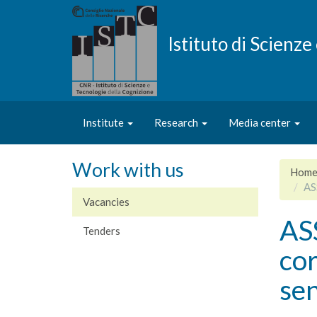
Skip
to
main
Istituto di Scienz
content
Institute
Research
Media center
Work with us
Hom
AS
Vacancies
AS
Tenders
cor
sen