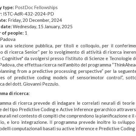
y type:
PostDoc Fellowships
r:
ISTC-AdR-432-2024-PD
ate:
Friday, 20 December, 2024
 date:
Wednesday, 15 January, 2025
 of people:
1
Padova
ta una selezione pubblica, per titoli e colloquio, per il conferime
 di ricerca Senior” per lo svolgimento di attività di ricerca inerent
 Cognitive" da svolgersi presso l’Istituto di Scienze e Tecnologie 
Padova, che effettua ricerca nell'ambito del programma “ThinkAhea
lanning from a predictive processing perspective” per la seguent
tes of predictive coding models of sensorimotor control”, sotto
ica del dott. Giovanni Pezzulo.
ma di ricerca
:
ramma di ricerca prevede di indagare le correlati neurali di teori
e del tipo Predictive Coding e Active Inference gerarchico attravers
neurali nel contesto di compiti che comprendono la pianificazione e il
io, e loro integrazione. Il programma prevede inoltre lo sviluppo 
delli computazionali basati su active inference e Predictive Coding