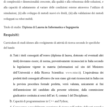
di complessità e dimensionalità crescente, alla qualità e alla robustezza delle soluzioni, e
alla capacità di adattamento al variare delle condizioni esterne attraverso l’utilizzo di
simulazioni, (ii) allo sviluppo di metodi nuovi e/o ibridi, (iii) alla validazione dei metodi
sviluppati su robot mobili.
Titolo di studio:
Diploma di
Laurea in Informatica o Ingegneria
Requisiti:
Curriculum di studi idoneo allo svolgimento di attività di ricerca secondo le specifiche
del bando
Tutti i titoli conseguiti all’estero (diploma di laurea, dottorato ed eventuali altri
titoli) dovranno essere, di norma, preventivamente riconosciuti in Italia secondo
la legislazione vigente in materia (informazioni sul sito del Ministero
dell’Università e della Ricerca Scientifica:
www.miur.it
). L'equivalenza dei
predetti titoli conseguiti all'estero che non siano già stati riconosciuti in Italia con
la prevista procedura formale predetta, verrà valutata, unicamente ai fini
dell'ammissione del candidato alla presente selezione, dalla commissione
giudicatrice costituita ai sensi dell’art. 6, comma 1 del Disciplinare;
Capacità di programmazione in C++ and Python;