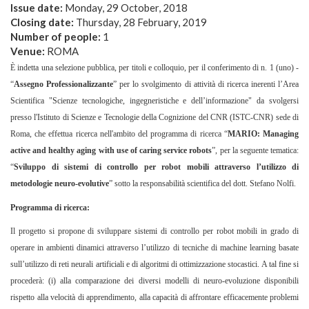
Issue date:
Monday, 29 October, 2018
Closing date:
Thursday, 28 February, 2019
Number of people:
1
Venue:
ROMA
È indetta una selezione pubblica, per titoli e colloquio, per il conferimento di n. 1 (uno) -
“
Assegno
Professionalizzante
” per lo svolgimento di attività di ricerca inerenti l’Area
Scientifica "Scienze tecnologiche, ingegneristiche e dell’informazione" da svolgersi
presso l'Istituto di Scienze e Tecnologie della Cognizione del CNR (ISTC-CNR) sede di
Roma,
che effettua ricerca nell'ambito del
programma di ricerca
“
MARIO: Managing
active and healthy aging with use of caring service robots
”
, per la seguente tematica:
“
Sviluppo di sistemi di controllo per robot mobili attraverso l’utilizzo di
metodologie neuro-evolutive
” sotto la responsabilità scientifica del dott. Stefano Nolfi.
Programma di ricerca:
Il progetto si propone di sviluppare sistemi di controllo per robot mobili in grado di
operare in ambienti dinamici attraverso l’utilizzo di tecniche di machine learning basate
sull’utilizzo di reti neurali artificiali e di algoritmi di ottimizzazione stocastici. A tal fine si
procederà: (i) alla comparazione dei diversi modelli di neuro-evoluzione disponibili
rispetto alla velocità di apprendimento, alla capacità di affrontare efficacemente problemi