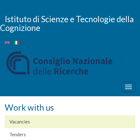
Skip
to
main
Istituto di Scienze e Tecnologie della
content
Cognizione
Togg
navig
Work with us
Vacancies
Tenders