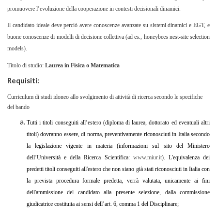
promuovere l’evoluzione della cooperazione in contesti decisionali dinamici.
Il candidato ideale deve perciò avere conoscenze avanzate su sistemi dinamici e EGT, e
buone conoscenze di modelli di decisione collettiva (ad es., honeybees nest-site selection
models).
Titolo di studio:
Laurea in Fisica o Matematica
Requisiti:
Curriculum di studi idoneo allo svolgimento di attività di ricerca secondo le specifiche
del bando
Tutti i titoli conseguiti all’estero (diploma di laurea, dottorato ed eventuali altri
titoli) dovranno essere, di norma, preventivamente riconosciuti in Italia secondo
la legislazione vigente in materia (informazioni sul sito del Ministero
dell’Università e della Ricerca Scientifica:
www.miur.it
). L'equivalenza dei
predetti titoli conseguiti all'estero che non siano già stati riconosciuti in Italia con
la prevista procedura formale predetta, verrà valutata, unicamente ai fini
dell'ammissione del candidato alla presente selezione, dalla commissione
giudicatrice costituita ai sensi dell’art. 6, comma 1 del Disciplinare;