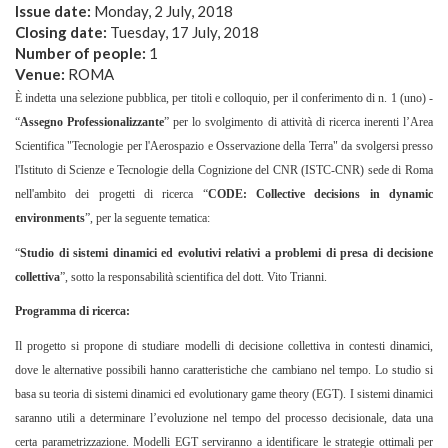
Issue date:
Monday, 2 July, 2018
Closing date:
Tuesday, 17 July, 2018
Number of people:
1
Venue:
ROMA
È indetta una selezione pubblica, per titoli e colloquio, per il conferimento di n. 1 (uno) -
“
Assegno
Professionalizzante
” per lo svolgimento di attività di ricerca inerenti l’Area
Scientifica "Tecnologie per l'Aerospazio e Osservazione della Terra" da svolgersi presso
l'Istituto di Scienze e Tecnologie della Cognizione del CNR (ISTC-CNR) sede di Roma
nell'ambito dei progetti di ricerca “
CODE: Collective decisions in dynamic
environments
”
, per la seguente tematica:
“
Studio di sistemi dinamici ed evolutivi relativi a problemi di presa di decisione
collettiva
”, sotto la responsabilità scientifica del dott. Vito Trianni.
Programma di ricerca:
Il progetto si propone di studiare modelli di decisione collettiva in contesti dinamici,
dove le alternative possibili hanno caratteristiche che cambiano nel tempo. Lo studio si
basa su teoria di sistemi dinamici ed evolutionary game theory (EGT). I sistemi dinamici
saranno utili a determinare l’evoluzione nel tempo del processo decisionale, data una
certa parametrizzazione. Modelli EGT serviranno a identificare le strategie ottimali per