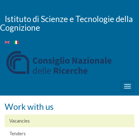
Skip
to
main
Istituto di Scienze e Tecnologie della
content
Cognizione
Togg
navig
Work with us
Vacancies
Tenders