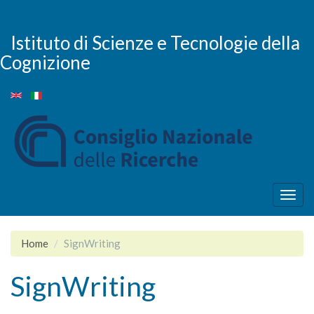
Skip
to
main
Istituto di Scienze e Tecnologie della
content
Cognizione
Togg
navig
Home
SignWriting
SignWriting