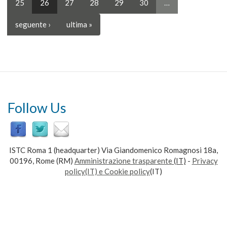
25
26
27
28
29
30
…
seguente ›
ultima »
Follow Us
ISTC Roma 1 (headquarter) Via Giandomenico Romagnosi 18a,
00196, Rome (RM)
Amministrazione trasparente
(IT)
-
Privacy
policy(IT) e Cookie policy
(IT)