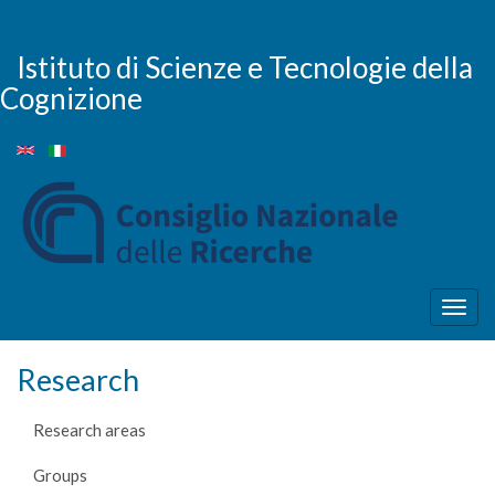
Skip
to
main
Istituto di Scienze e Tecnologie della
content
Cognizione
Togg
navig
Research
Research areas
Groups