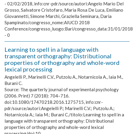
- 02/02/2018, info:cnr-pdr/source/autori:Angelo Mario Del
Grosso, Salvatore Cristofaro, Maria Rosa De Luca, Emiliano
Giovannetti, Simone Marchi, Graziella Seminara, Daria
Spampinato/congresso_nome:AIUCD 2018
Conference/congresso_luogo:Bari/congresso_data:31/01/2018
- 0
Learning to spell in a language with
transparent orthography: Distributional
properties of orthography and whole-word
lexical processing
Angelelli P., Marinelli C.V., Putzolu A., Notarnicola A., Iaia M.,
Burani C.
Source:
The quarterly journal of experimental psychology
(2006. Print) 7 (2018): 704–716.
doi:10.1080/17470218.2016.1275715, info:cnr-
pdr/source/autori:Angelelli P.; Marinelli C.V.; Putzolu A.;
Notarnicola A.; Iaia M.; Burani C./titolo:Learning to spell in a
language with transparent orthography: Distributional
properties of orthography and whole-word lexical
processing/doi:10.