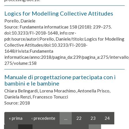
Logics for Modelling Collective Attitudes
Porello, Daniele
Source:
Fundamenta informaticae 158 (2018): 239–275.
doi:10.3233/FI-2018-1648, info:cnr-
pdr/source/autori:Porello, Daniele/titolo:Logics for Modelling
Collective Attitudes/doi:10.3233/FI-2018-
1648/rivista:Fundamenta
informaticae/anno:2018/pagina_da:239/pagina_a:275/intervall
275/volume:158
Manuale di progettazione partecipata con i
bambini e le bambine
Chiara Belingardi, Lorena Morachimo, Antonella Prisco,
Daniela Renzi, Francesco Tonucci
Source:
2018
« prima
‹ precedente
…
22
23
24