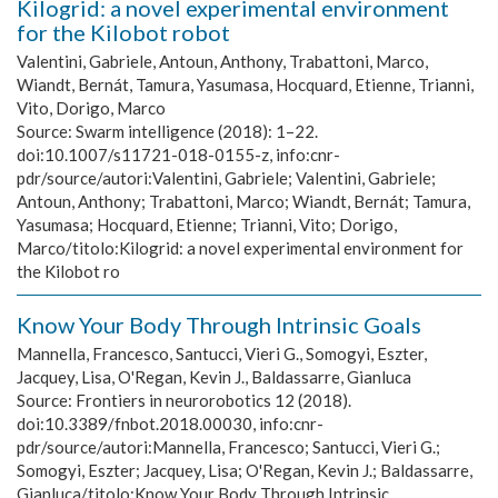
Kilogrid: a novel experimental environment
for the Kilobot robot
Valentini, Gabriele, Antoun, Anthony, Trabattoni, Marco,
Wiandt, Bernát, Tamura, Yasumasa, Hocquard, Etienne, Trianni,
Vito, Dorigo, Marco
Source:
Swarm intelligence (2018): 1–22.
doi:10.1007/s11721-018-0155-z, info:cnr-
pdr/source/autori:Valentini, Gabriele; Valentini, Gabriele;
Antoun, Anthony; Trabattoni, Marco; Wiandt, Bernát; Tamura,
Yasumasa; Hocquard, Etienne; Trianni, Vito; Dorigo,
Marco/titolo:Kilogrid: a novel experimental environment for
the Kilobot ro
Know Your Body Through Intrinsic Goals
Mannella, Francesco, Santucci, Vieri G., Somogyi, Eszter,
Jacquey, Lisa, O'Regan, Kevin J., Baldassarre, Gianluca
Source:
Frontiers in neurorobotics 12 (2018).
doi:10.3389/fnbot.2018.00030, info:cnr-
pdr/source/autori:Mannella, Francesco; Santucci, Vieri G.;
Somogyi, Eszter; Jacquey, Lisa; O'Regan, Kevin J.; Baldassarre,
Gianluca/titolo:Know Your Body Through Intrinsic