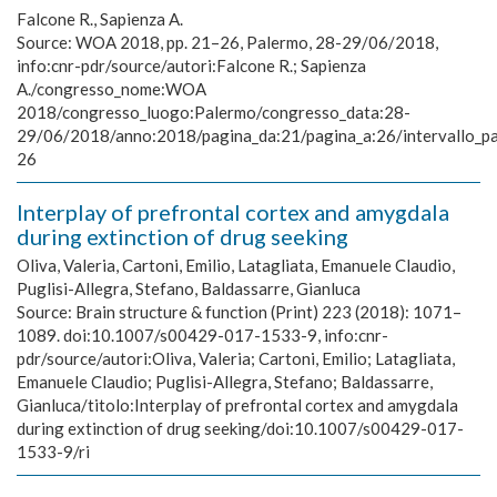
Falcone R., Sapienza A.
Source:
WOA 2018, pp. 21–26, Palermo, 28-29/06/2018,
info:cnr-pdr/source/autori:Falcone R.; Sapienza
A./congresso_nome:WOA
2018/congresso_luogo:Palermo/congresso_data:28-
29/06/2018/anno:2018/pagina_da:21/pagina_a:26/intervallo_p
26
Interplay of prefrontal cortex and amygdala
during extinction of drug seeking
Oliva, Valeria, Cartoni, Emilio, Latagliata, Emanuele Claudio,
Puglisi-Allegra, Stefano, Baldassarre, Gianluca
Source:
Brain structure & function (Print) 223 (2018): 1071–
1089. doi:10.1007/s00429-017-1533-9, info:cnr-
pdr/source/autori:Oliva, Valeria; Cartoni, Emilio; Latagliata,
Emanuele Claudio; Puglisi-Allegra, Stefano; Baldassarre,
Gianluca/titolo:Interplay of prefrontal cortex and amygdala
during extinction of drug seeking/doi:10.1007/s00429-017-
1533-9/ri